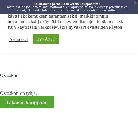
Päivitämme parhaillaan verkkokauppaamme.
Tästä johtuen jotkin toiminnot saattavat olla tilapäisesti poissa käytöstä ja palvelussa voi
Viidakkotohtori.fi käyttää internetpalveluissaan evästeitä
esiintyä häiriöitä. Pahoittelemme tästä mahdollisesti aiheutuvaa haittaa!
käyttäjäkokemuksen parantamiseksi, markkinoinnin
toteuttamiseksi ja käyttöä koskevien tilastojen keräämiseksi.
Kun käytät tätä verkkosivustoa hyväksyt evästeiden käytön.
Asetukset
HYVÄKSY
Ostoskori
Ostoskori on tyhjä.
Takaisin kauppaan