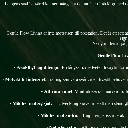
I dagens snabba värld känner många att de inte har tillräckligt med tid
Gentle Flow Living är inte motsatsen till prestation. Det är ett sätt a
sign
När grunden är på pl
Gentle Flow Li
•
Avsiktligt lugnt tempo
: En långsam, medveten livsrytm förhin
•
Motvikt till intensitet
: Träning kan vara svårt, men livsstil behöver
•
Att vara i nuet
: Mindfulness och närvaro förbät
•
Mildhet mot sig själv
: – Utveckling kräver inte att man ständig
•
Mildhet mot andra
: – Lugn, empatisk interaktio
•
Naturlig rytm
: – Att röra sig i naturen, ta