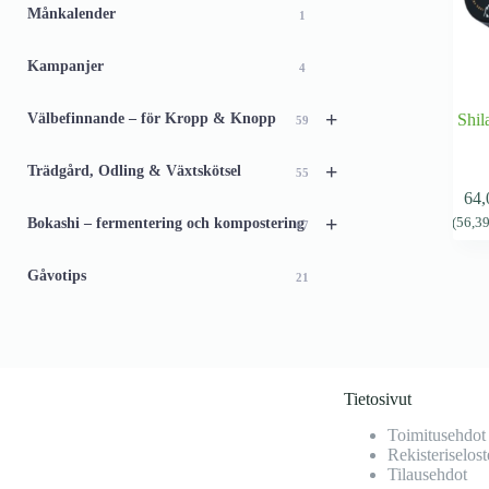
Månkalender
1
Kampanjer
4
+
Välbefinnande – för Kropp & Knopp
Shila
59
+
Trädgård, Odling & Växtskötsel
55
64
+
Bokashi – fermentering och kompostering
(
56,3
67
Gåvotips
21
Tietosivut
Toimitusehdot
Rekisteriselost
Tilausehdot