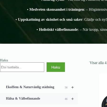
•
Medveten skonsamhet i träningen
: – Högintensiv
•
Uppskattning av skönhet och små saker
: Glädje och nyf
•
Holistiskt välbefinnande
: – När kropp, sinn
Haku
Visar alla 4
Haku
+
EkoHem & Naturvänlig städning
56
+
Hälsa & Välbefinnande
46