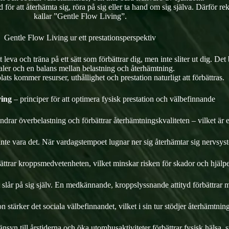
 för att återhämta sig, röra på sig eller ta hand om sig själva. Därför re
kallar ”Gentle Flow Living”.
Gentle Flow Living ur ett prestationsperspektiv
tt leva och träna på ett sätt som förbättrar dig, men inte sliter ut dig. De
aler och en balans mellan belastning och återhämtning.
ats kommer resurser, uthållighet och prestation naturligt att förbättras.
ving
– principer för att optimera fysisk prestation och välbefinnande
drar överbelastning och förbättrar återhämtningskvaliteten – vilket är en
 inte vara det. När vardagstempoet lugnar ner sig återhämtar sig nervsys
trar kroppsmedvetenheten, vilket minskar risken för skador och hjälper til
t slår på sig själv. En medkännande, kroppslyssnande attityd förbättrar 
n stärker det sociala välbefinnandet, vilket i sin tur stödjer återhämtni
 hänsyn till årstiderna och öka utomhusaktiviteter förbättrar fysisk hälsa,