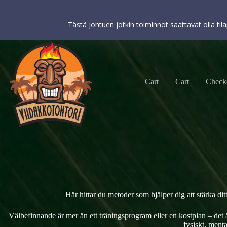
Viidakkotohtori.fi käyttää internetpalveluissaan evästeitä käyttäjä
koskevien tilastojen keräämiseksi. Kun käytät tätä verkkosivustoa 
Tästä johtuen jotkin toiminnot saattavat olla til
Cart
Cart
Check
Här hittar du metoder som hjälper dig att stärka dit
Välbefinnande är mer än ett träningsprogram eller en kostplan – det är
fysiskt, ment