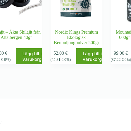
jit – Äkta Shilajit från
Nordic Kings Premium
Mounta
Altaibergen 40gr
Ekologisk
600gr 
Benbuljongpulver 500gr
,00
€
52,00
€
99,00
€
Lägg till i
Lägg till i
varukorg
varukorg
9
€
0%)
(
45,81
€
0%)
(
87,22
€
0%
e