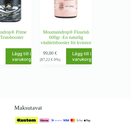
indrop® Prime
Mountaindrop® Flourish
Testobooster
600gr -En naturlig
vitalitetsbooster för kvinnor
99,00
€
Lägg till i
Lägg till i
varukorg
varukorg
)
(
87,22
€
0%)
Maksutavat