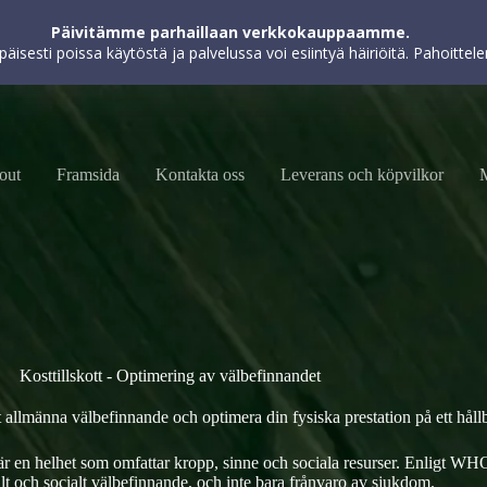
kokemuksen parantamiseksi, markkinoinnin toteuttamiseksi ja käyttöä
Päivitämme parhaillaan verkkokauppaamme.
hyväksyt evästeiden käytön.
apäisesti poissa käytöstä ja palvelussa voi esiintyä häiriöitä. Pahoitt
out
Framsida
Kontakta oss
Leverans och köpvilkor
Kosttillskott - Optimering av välbefinnandet
t allmänna välbefinnande och optimera din fysiska prestation på ett hållb
 en helhet som omfattar kropp, sinne och sociala resurser. Enligt WHO:s 
alt och socialt välbefinnande, och inte bara frånvaro av sjukdom.