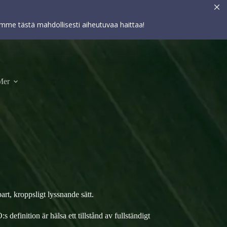
Asetukset
HYVÄKSY
elemme tästä mahdollisesti aiheutuvaa haittaa!
Mer
art, kroppsligt lyssnande sätt.
definition är hälsa ett tillstånd av fullständigt