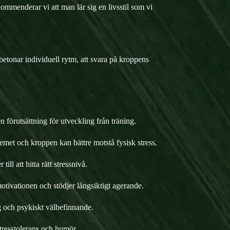
kommenderar vi att man lär sig en livsstil som vi
t betonar individuell rytm, att svara på kroppens
 förutsättning för utveckling från träning.
temet och kroppen kan bättre motstå fysisk stress.
l att hitta rätt stressnivå.
motivationen och stödjer långsiktigt agerande.
ng och psykiskt välbefinnande.
 stresstolerans och humör.