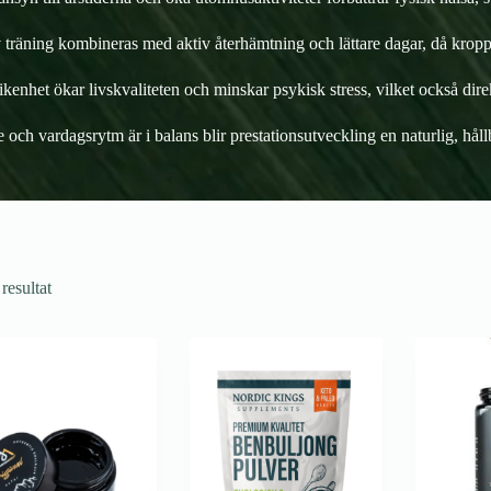
 träning kombineras med aktiv återhämtning och lättare dagar, då kroppen
ikenhet ökar livskvaliteten och minskar psykisk stress, vilket också dire
e och vardagsrytm är i balans blir prestationsutveckling en naturlig, hål
 resultat