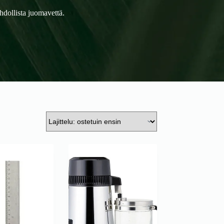
hdollista juomavettä.