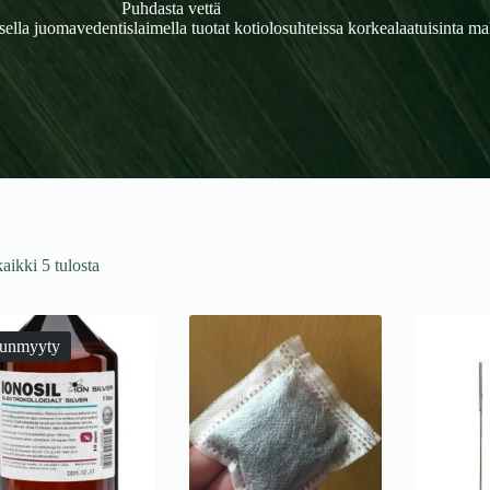
Puhdasta vettä
ella juomavedentislaimella tuotat kotiolosuhteissa korkealaatuisinta ma
aikki 5 tulosta
unmyyty