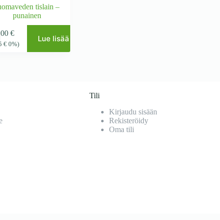
uomaveden tislain –
punainen
,00
€
Lue lisää
25
€
0%)
Tili
Kirjaudu sisään
e
Rekisteröidy
Oma tili