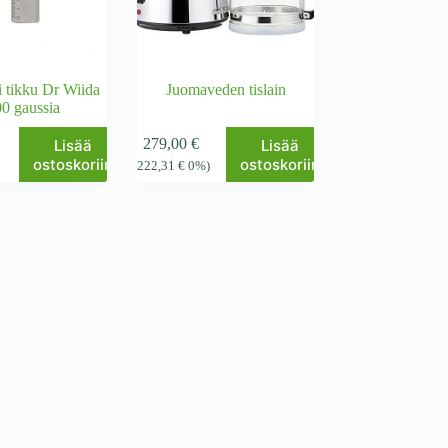
 tikku Dr Wiida
Juomaveden tislain
0 gaussia
279,00
€
Lisää
Lisää
ostoskoriin
ostoskoriin
)
(
222,31
€
0%)