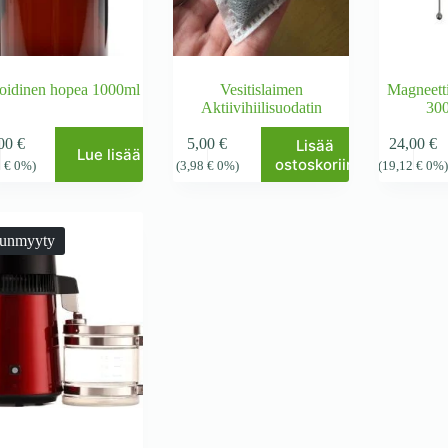
oidinen hopea 1000ml
Vesitislaimen
Magneetti
Aktiivihiilisuodatin
300
,00
€
5,00
€
24,00
€
Lisää
Lue lisää
ostoskoriin
1
€
0%)
(
3,98
€
0%)
(
19,12
€
0%
unmyyty