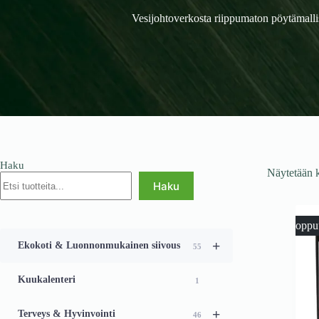
Vesijohtoverkosta riippumaton pöytämallis
Haku
Näytetään k
Haku
Loppu
+
Ekokoti & Luonnonmukainen siivous
55
Kuukalenteri
1
+
Terveys & Hyvinvointi