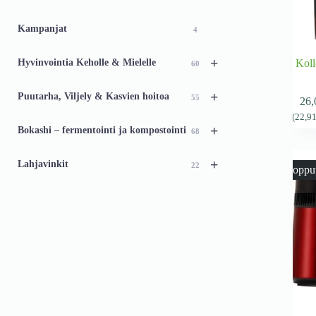
46
Kampanjat
4
+
Hyvinvointia Keholle & Mielelle
Koll
60
+
Puutarha, Viljely & Kasvien hoitoa
55
26
(
22,9
+
Bokashi – fermentointi ja kompostointi
68
+
Lahjavinkit
22
Loppu