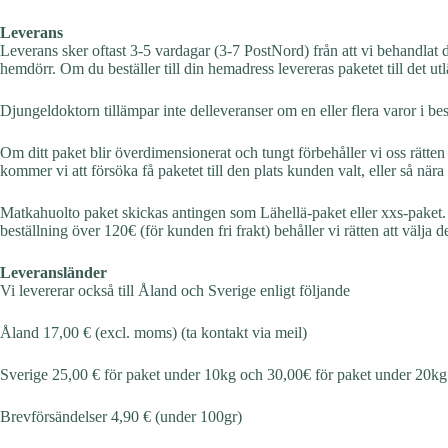
Leverans
Leverans sker oftast 3-5 vardagar (3-7 PostNord) från att vi behandlat d
hemdörr. Om du beställer till din hemadress levereras paketet till det
Djungeldoktorn tillämpar inte delleveranser om en eller flera varor i bes
Om ditt paket blir överdimensionerat och tungt förbehåller vi oss rätten 
kommer vi att försöka få paketet till den plats kunden valt, eller så n
Matkahuolto paket skickas antingen som Lähellä-paket eller xxs-paket. V
beställning över 120€ (för kunden fri frakt) behåller vi rätten att välja d
Leveransländer
Vi levererar också till Åland och Sverige enligt följande
Åland 17,00 € (excl. moms) (ta kontakt via meil)
Sverige 25,00 € för paket under 10kg och 30,00€ för paket under 20kg
Brevförsändelser 4,90 € (under 100gr)