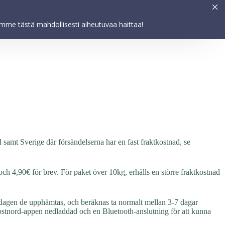
Asetukset
HYVÄKSY
elemme tästä mahdollisesti aiheutuvaa haittaa!
Mer
d samt Sverige där försändelserna har en fast fraktkostnad, se
h 4,90€ för brev. För paket över 10kg, erhålls en större fraktkostnad
 dagen de upphämtas, och beräknas ta normalt mellan 3-7 dagar
stnord-appen nedladdad och en Bluetooth-anslutning för att kunna