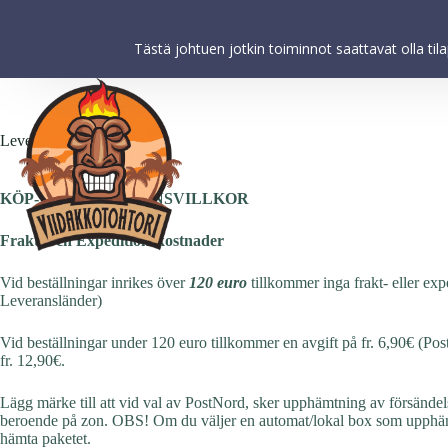
Viidakkotohtori.fi käyttää internetpalveluissaan evästeitä käyttäjä
koskevien tilastojen keräämiseksi. Kun käytät tätä verkkosivustoa 
Tästä johtuen jotkin toiminnot saattavat olla til
Leverans och köpvilkor
Cart
Cart
Check
KÖP- OCH LEVERANSVILLKOR
Frakt- och Expeditionskostnader
Vid beställningar inrikes över
120 euro
tillkommer inga frakt- eller exp
Leveransländer)
Vid beställningar under 120 euro tillkommer en avgift på fr. 6,90€ (Po
fr. 12,90€.
Lägg märke till att vid val av PostNord, sker upphämtning av försände
beroende på zon. OBS! Om du väljer en automat/lokal box som upphämt
hämta paketet.