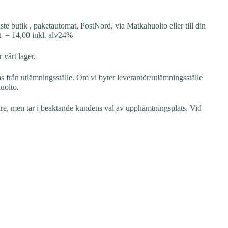
ste butik , paketautomat, PostNord, via Matkahuolto eller till din
et = 14,00 inkl. alv24%
 vårt lager.
s från utlämningsställe. Om vi ​​byter leverantör/utlämningsställe
uolto.
igare, men tar i beaktande kundens val av upphämtningsplats. Vid