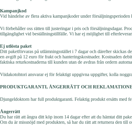
Sedvanlig kreditprövning samt kontroll mot eventuellt övriga krediter 
Kampanjkod
Vid händelse av flera aktiva kampanjkoder under försäljningsperioden
Vi förbehåller oss rätten till justeringar i pris och försäljningsdagar.
tillgänglighet vid beställningstillfälle. Vi har ej möjlighet till efterlevera
Ej utlösta paket
Ditt paketförvaras på utlämningsstället i 7 dagar och därefter skickas d
en avgift på 12 euro för frakt och hanteringskostnader. Kostnaden debite
faktiska returkostnaderna till kunden utan de avdras från ordern automat
Viidakotohtori ansvarar ej för felaktigt uppgivna uppgifter, kolla noggr
PRODUKTGARANTI, ÅNGERRÄTT OCH REKLAMATION
Djungeldoktorn har full produktgaranti. Felaktig produkt ersätts med fe
Ångerrätt
Du har rätt att ångra ditt köp inom 14 dagar efter att du hämtat ditt p
Om du är missnöjd med produkten, så har du rätt att returnera den till 