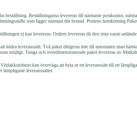
in beställning. Beställningarna levereras till närmaste postkontor, närma
 utlämningsställe som ligger närmast din bostad. Postens hemkörning Pak
tällningen ej kan levereras. Ordern levereras då den sista varan anländer
att ändra leveranssätt. Två paket dirigeras inte till automaten utan hämta
ära som möjligt. Tunga och överdimensionerade paket levereras av Matkah
iidakkotohtori kan överväga att byta ut ett leveranssätt till ett lämpl
et lämpligaste leveranssättet.