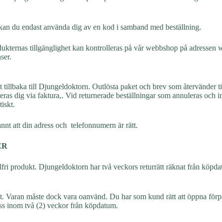
hos Djungeldoktorn görs för privatpersoner. Eventuella betalningsanmär
 kan du endast använda dig av en kod i samband med beställning.
 Produkternas tillgänglighet kan kontrolleras på vår webbshop på adresse
nser.
et tillbaka till Djungeldoktorn. Outlösta paket och brev som återvänder 
ras dig via faktura,. Vid returnerade beställningar som annuleras och int
iskt.
annt att din adress och telefonnumern är rätt.
ER
lfri produkt. Djungeldoktorn har två veckors returrätt räknat från köpd
aket. Varan måste dock vara oanvänd. Du har som kund rätt att öppna förp
oss inom två (2) veckor från köpdatum.