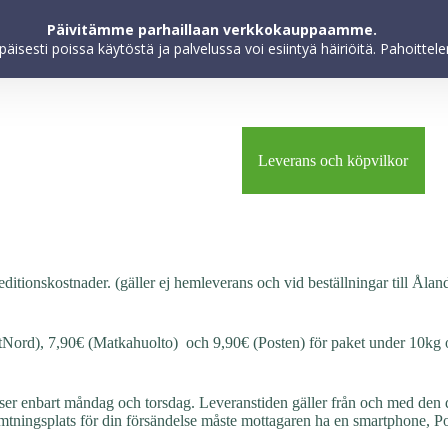
kokemuksen parantamiseksi, markkinoinnin toteuttamiseksi ja käyttöä
Päivitämme parhaillaan verkkokauppaamme.
hyväksyt evästeiden käytön.
apäisesti poissa käytöstä ja palvelussa voi esiintyä häiriöitä. Pahoitt
out
Framsida
Kontakta oss
Leverans och köpvilkor
editionskostnader. (gäller ej hemleverans och vid beställningar till Ålan
stNord), 7,90€ (Matkahuolto) och 9,90€ (Posten) för paket under 10kg oc
lser enbart måndag och torsdag. Leveranstiden gäller från och med den
ningsplats för din försändelse måste mottagaren ha en smartphone, Po