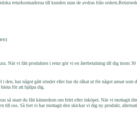
aktiska returkostnaderna till kunden utan de avdras från ordern.Retursed
ten)
 När vi fått produkten i retur gör vi en återbetalning till dig inom 30
el i den, har något gått sönder eller har du råkat ut för något annat som d
ästa för att hjälpa dig.
eras så snart du fått kännedom om felet efter inköpet. När vi mottagit d
n till oss. Så fort vi har mottagit den skickar vi dig ny produkt, alterna