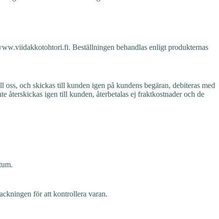
kningar kräver förskottsbetalning och då informeras kunden direkt.
n www.viidakkotohtori.fi. Beställningen behandlas enligt produkternas
till oss, och skickas till kunden igen på kundens begäran, debiteras med
e återskickas igen till kunden, återbetalas ej fraktkostnader och de
atum.
ackningen för att kontrollera varan.