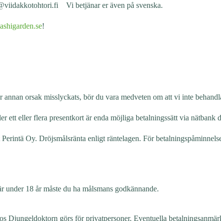
fo@viidakkotohtori.fi Vi betjänar er även på svenska.
shigarden.se
!
r annan orsak misslyckats, bör du vara medveten om att vi inte behandla
ett eller flera presentkort är enda möjliga betalningssätt via nätbank di
erintä Oy. Dröjsmålsränta enligt räntelagen. För betalningspåminnelse
 är under 18 år måste du ha målsmans godkännande.