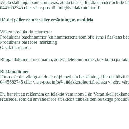
Vid beställningar som annuleras, återbetalas ej fraktkostnader och de f
0445662745 eller via e-post till info@viidakkotohtori.fi
Då det gäller returer eller ersättningar, meddela
Vilken produkt du returnerar
Produktens batchnummer (en nummerserie som ofta syns i flaskans bot
Produktens bäst före -märkning
Orsak till returen
Bifoga dokument med namn, adress, telefonnummer, t.ex kopia på faktura.
Reklamationer
För oss är det viktigt att du är nöjd med din beställning. Har det blivit f
0445662745 eller via e-post info@viidakkotohtori.fi så ska vi göra vårt b
Du har rätt att reklamera en felaktig vara inom 1 år. Varan skall reklam
retursedel som du använder för att skicka tillbaka den felaktiga produkte