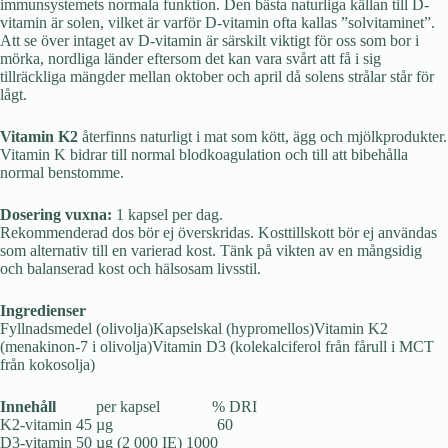
immunsystemets normala funktion. Den bästa naturliga källan till D-
vitamin är solen, vilket är varför D-vitamin ofta kallas ”solvitaminet”.
Att se över intaget av D-vitamin är särskilt viktigt för oss som bor i
mörka, nordliga länder eftersom det kan vara svårt att få i sig
tillräckliga mängder mellan oktober och april då solens strålar står för
lågt.
Vitamin K2
återfinns naturligt i mat som kött, ägg och mjölkprodukter.
Vitamin K bidrar till normal blodkoagulation och till att bibehålla
normal benstomme.
Dosering vuxna:
1 kapsel per dag.
Rekommenderad dos bör ej överskridas. Kosttillskott bör ej användas
som alternativ till en varierad kost. Tänk på vikten av en mångsidig
och balanserad kost och hälsosam livsstil.
Ingredienser
Fyllnadsmedel (olivolja)Kapselskal (hypromellos)Vitamin K2
(menakinon-7 i olivolja)Vitamin D3 (kolekalciferol från fårull i MCT
från kokosolja)
Innehåll
per kapsel % DRI
K2-vitamin 45 µg 60
D3-vitamin 50 µg (2 000 IE) 1000