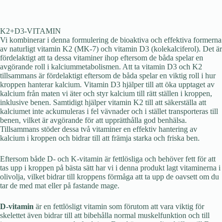
K2+D3-VITAMIN
Vi kombinerar i denna formulering de bioaktiva och effektiva formerna
av naturligt vitamin K2 (MK-7) och vitamin D3 (kolekalciferol). Det är
fördelaktigt att ta dessa vitaminer ihop eftersom de båda spelar en
avgörande roll i kalciummetabolismen. Att ta vitamin D3 och K2
tillsammans är fördelaktigt eftersom de båda spelar en viktig roll i hur
kroppen hanterar kalcium. Vitamin D3 hjälper till att öka upptaget av
kalcium från maten vi äter och styr kalcium till rätt ställen i kroppen,
inklusive benen. Samtidigt hjälper vitamin K2 till att säkerställa att
kalciumet inte ackumuleras i fel vävnader och i stället transporteras till
benen, vilket är avgörande för att upprätthålla god benhälsa.
Tillsammans stöder dessa två vitaminer en effektiv hantering av
kalcium i kroppen och bidrar till att främja starka och friska ben.
Eftersom både D- och K-vitamin är fettlösliga och behöver fett för att
tas upp i kroppen på bästa sätt har vi i denna produkt lagt vitaminerna i
olivolja, vilket bidrar till kroppens förmåga att ta upp de oavsett om du
tar de med mat eller på fastande mage.
D-vitamin
är en fettlösligt vitamin som förutom att vara viktig för
skelettet även bidrar till att bibehålla normal muskelfunktion och till