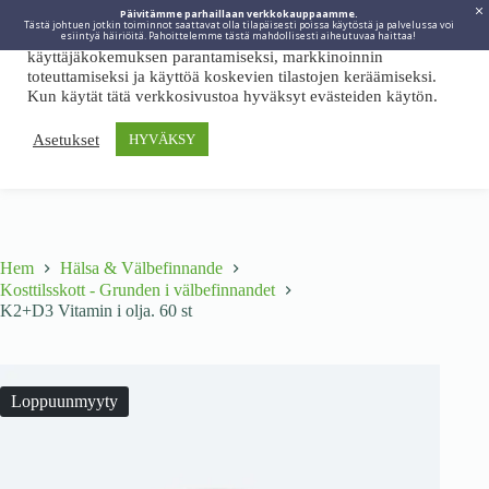
Päivitämme parhaillaan verkkokauppaamme.
Tästä johtuen jotkin toiminnot saattavat olla tilapäisesti poissa käytöstä ja palvelussa voi
Viidakkotohtori.fi käyttää internetpalveluissaan evästeitä
esiintyä häiriöitä. Pahoittelemme tästä mahdollisesti aiheutuvaa haittaa!
käyttäjäkokemuksen parantamiseksi, markkinoinnin
toteuttamiseksi ja käyttöä koskevien tilastojen keräämiseksi.
Kun käytät tätä verkkosivustoa hyväksyt evästeiden käytön.
Asetukset
HYVÄKSY
Hem
Hälsa & Välbefinnande
Kosttilsskott - Grunden i välbefinnandet
K2+D3 Vitamin i olja. 60 st
Loppuunmyyty