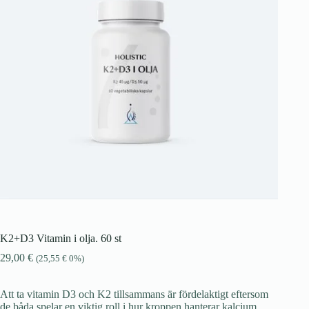
K2+D3 Vitamin i olja. 60 st
29,00
€
(
25,55
€
0%)
Att ta vitamin D3 och K2 tillsammans är fördelaktigt eftersom
de båda spelar en viktig roll i hur kroppen hanterar kalcium.