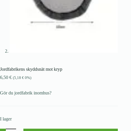
Jordfabrikens skyddsnät mot kryp
6,50
€
(
5,18
€
0%)
Gör du jordfabrik inomhus?
I lager