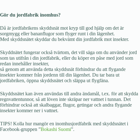
Gör du jordfabrik inomhus?
Då är jordfabrikens skyddsnät mot kryp till god hjälp om det är
sorgmygg eller bananflugor som flyger runt i din lägenhet.
Med skyddsnätet skyddar du bekvämt din jordfabrik mot insekter.
Skyddnätet fungerar också tvärtom, det vill säga om du använder jord
som tas utifrån i din jordfabrik, eller du köper en påse med jord som
redan innehåller insekter,
så genom att använda detta skyddsnät förhindrar du att flygande
insekter kommer från jordenn till din lägenhet. Du tar bara ut
jordfabriken, öppna skyddsnätet och släppa ut flygfäna.
Skyddsnätet kan även användas till andra ändamål, t.ex. för att skydda
regnvattentunnor, så att löven inte skräpar ner vattnet i tunnan. Det
förhindrar också att skalbaggar, flugor, getingar och andra flygande
insekter kommer ner i vattnet.
TIPS! Kolla hur mangör en inomhusjordfabrik med skyddsnätet i
Facebook-gruppen ”
Bokashi Suomi
”.