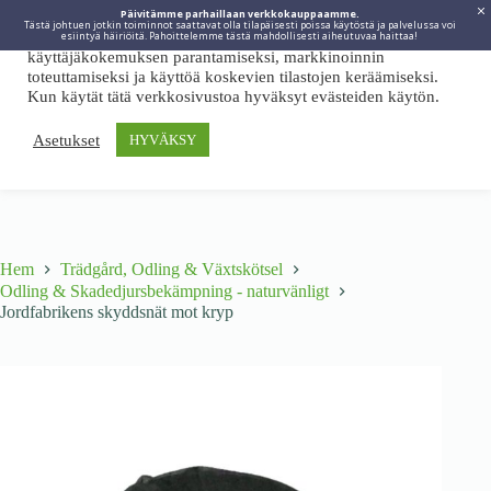
Päivitämme parhaillaan verkkokauppaamme.
Tästä johtuen jotkin toiminnot saattavat olla tilapäisesti poissa käytöstä ja palvelussa voi
Viidakkotohtori.fi käyttää internetpalveluissaan evästeitä
esiintyä häiriöitä. Pahoittelemme tästä mahdollisesti aiheutuvaa haittaa!
käyttäjäkokemuksen parantamiseksi, markkinoinnin
toteuttamiseksi ja käyttöä koskevien tilastojen keräämiseksi.
Kun käytät tätä verkkosivustoa hyväksyt evästeiden käytön.
Asetukset
HYVÄKSY
Hem
Trädgård, Odling & Växtskötsel
Odling & Skadedjursbekämpning - naturvänligt
Jordfabrikens skyddsnät mot kryp