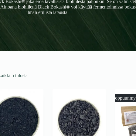
k Bokashi® joka eroa tavallisista biohiilestä paljonkin. Se on valmiste
. Ainoana biohiilenä Black Bokashi® voi käyttää fermentoinnissa bokash
ilman erillistä latausta.
aikki 5 tulosta
Loppuunmy