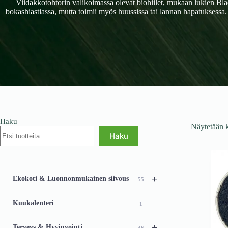
Viidakkotohtorin valikoimassa olevat biohiilet, mukaan lukien Blac
bokashiastiassa, mutta toimii myös huussissa tai lannan hapatuksessa
Haku
Näytetään k
Haku
+
Ekokoti & Luonnonmukainen siivous
55
Kuukalenteri
1
+
Terveys & Hyvinvointi