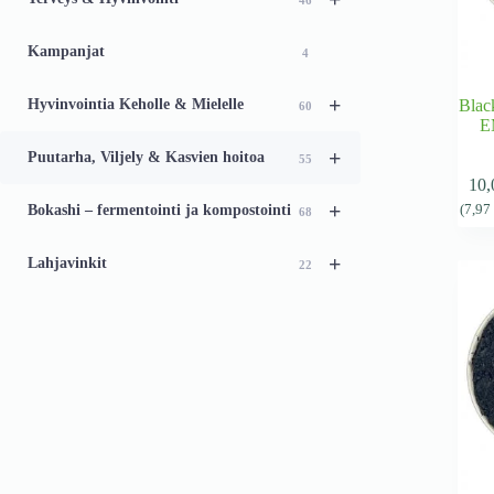
46
Kampanjat
4
+
Hyvinvointia Keholle & Mielelle
Blac
60
E
+
Puutarha, Viljely & Kasvien hoitoa
55
10
+
Bokashi – fermentointi ja kompostointi
(
7,9
68
+
Lahjavinkit
22