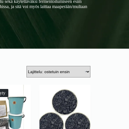
ttu sekä käytettäväksi fermentoitumiseen esim
issa, ja sitä voi myös laittaa maaperään/multaan
yty