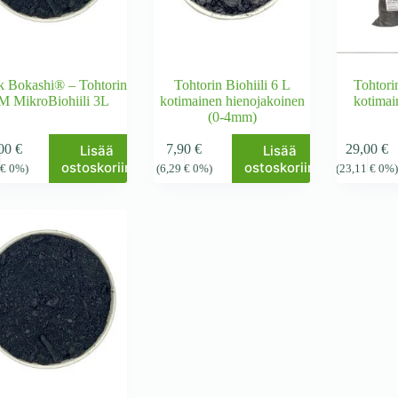
k Bokashi® – Tohtorin
Tohtorin Biohiili 6 L
Tohtori
M MikroBiohiili 3L
kotimainen hienojakoinen
kotimai
(0-4mm)
,00
€
7,90
€
29,00
€
Lisää
Lisää
ostoskoriin
ostoskoriin
7
€
0%)
(
6,29
€
0%)
(
23,11
€
0%