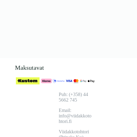
Maksutavat
Puh: (+358) 44
5662 745
Email:
info@viidakkoto
htori.fi
Viidakkotohtori