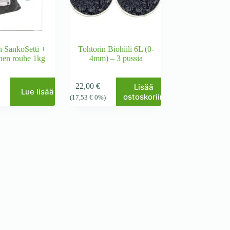
n SankoSetti +
Tohtorin Biohiili 6L (0-
nen rouhe 1kg
4mm) – 3 pussia
22,00
€
Lisää
Lue lisää
ostoskoriin
)
(
17,53
€
0%)