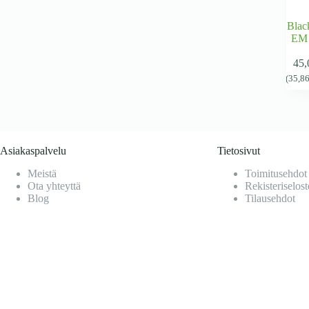
Blac
EM B
45
(
35,8
Asiakaspalvelu
Tietosivut
Meistä
Toimitusehdot
Ota yhteyttä
Rekisteriselost
Blog
Tilausehdot