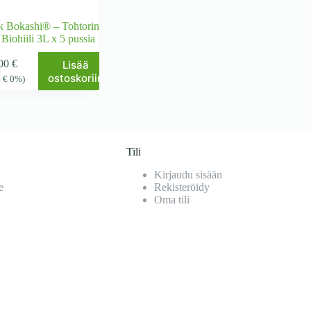
k Bokashi® – Tohtorin
iohiili 3L x 5 pussia
,00
€
Lisää
ostoskoriin
6
€
0%)
Tili
Kirjaudu sisään
e
Rekisteröidy
Oma tili