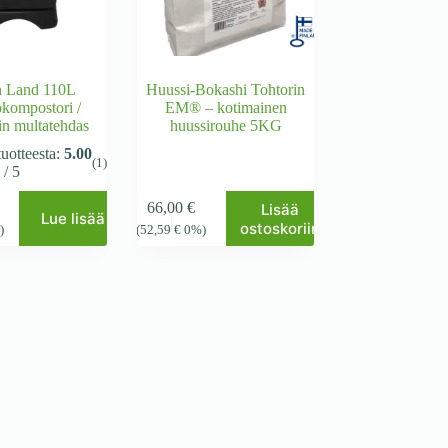
n Land 110L
Huussi-Bokashi Tohtorin
kompostori /
EM® – kotimainen
n multatehdas
huussirouhe 5KG
tuotteesta:
5.00
(1)
/ 5
66,00
€
Lisää
Lue lisää
ostoskoriin
)
(
52,59
€
0%)