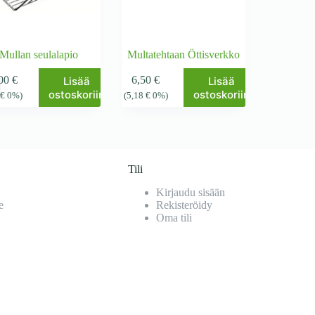
Mullan seulalapio
Multatehtaan Öttisverkko
,00
€
6,50
€
Lisää
Lisää
ostoskoriin
ostoskoriin
6
€
0%)
(
5,18
€
0%)
Tili
Kirjaudu sisään
e
Rekisteröidy
Oma tili