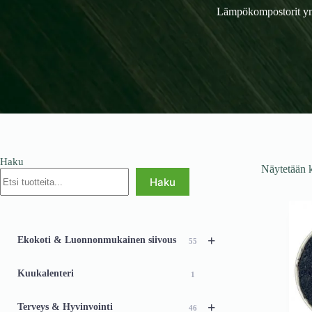
Lämpökompostorit ymp
Haku
Näytetään k
Haku
+
Ekokoti & Luonnonmukainen siivous
55
Kuukalenteri
1
+
Terveys & Hyvinvointi