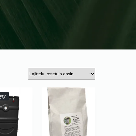
.
yty