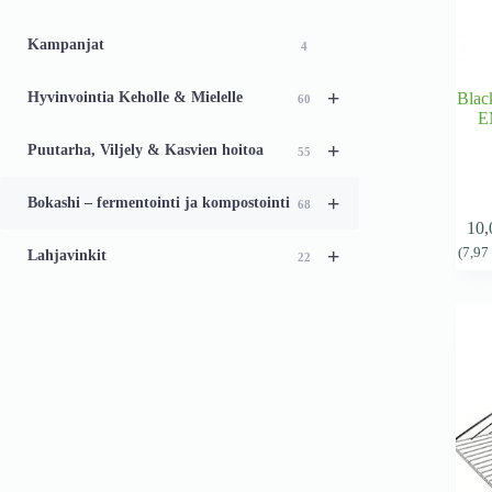
46
Kampanjat
4
+
Hyvinvointia Keholle & Mielelle
Blac
60
E
+
Puutarha, Viljely & Kasvien hoitoa
55
+
Bokashi – fermentointi ja kompostointi
68
10
+
(
7,9
Lahjavinkit
22