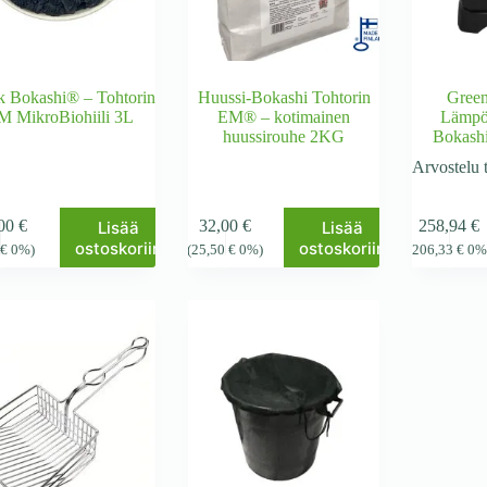
k Bokashi® – Tohtorin
Huussi-Bokashi Tohtorin
Gree
M MikroBiohiili 3L
EM® – kotimainen
Lämpö
huussirouhe 2KG
Bokashi
Arvostelu 
,00
€
32,00
€
258,94
€
Lisää
Lisää
ostoskoriin
ostoskoriin
7
€
0%)
(
25,50
€
0%)
(
206,33
€
0%