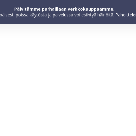
kokemuksen parantamiseksi, markkinoinnin toteuttamiseksi ja käyttöä
Päivitämme parhaillaan verkkokauppaamme.
hyväksyt evästeiden käytön.
apäisesti poissa käytöstä ja palvelussa voi esiintyä häiriöitä. Pahoitt
Etusivu
Tuotteet
Kampanjat