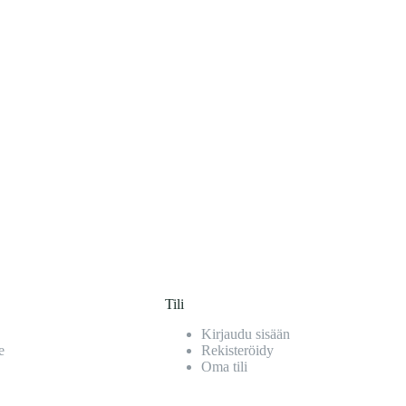
Tili
Kirjaudu sisään
e
Rekisteröidy
Oma tili