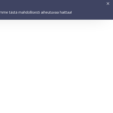
Asetukset
HYVÄKSY
elemme tästä mahdollisesti aiheutuvaa haittaa!