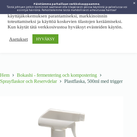
Päivitämme parhaillaan verkkokauppaamme.
Tästä johtuen jotkin toiminnot saattavat olla tilapäisesti poissa käytöstä ja palvelussa voi
Viidakkotohtori.fi käyttää internetpalveluissaan evästeitä
esiintyä häiriöitä. Pahoittelemme tästä mahdollisesti aiheutuvaa haittaa!
käyttäjäkokemuksen parantamiseksi, markkinoinnin
toteuttamiseksi ja käyttöä koskevien tilastojen keräämiseksi.
Kun käytät tätä verkkosivustoa hyväksyt evästeiden käytön.
Asetukset
HYVÄKSY
Hem
Bokashi - fermentering och kompostering
Sprayflaskor och Reservdelar
Plastflaska, 500ml med trigger