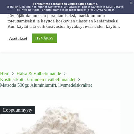
Päivitämme parhaillaan verkkokauppaamme.
Tästä johtuen jotkin toiminnot saattavat olla tilapäisesti poissa käytöstä ja palvelussa voi
Viidakkotohtori.fi käyttää internetpalveluissaan evästeitä
esiintyä häiriöitä. Pahoittelemme tästä mahdollisesti aiheutuvaa haittaa!
käyttäjäkokemuksen parantamiseksi, markkinoinnin
toteuttamiseksi ja käyttöä koskevien tilastojen keräämiseksi.
Kun käytät tätä verkkosivustoa hyväksyt evästeiden käytön.
Asetukset
HYVÄKSY
Hem
Hälsa & Välbefinnande
Kosttilsskott - Grunden i välbefinnandet
Matsoda 500gr. Aluminiumfri, livsmedelskvalitet
Loppuunmyyty