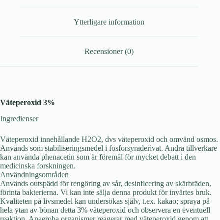
Ytterligare information
Recensioner (0)
Väteperoxid 3%
Ingredienser
Väteperoxid innehållande H2O2, dvs väteperoxid och omvänd osmos.
Används som stabiliseringsmedel i fosforsyraderivat. Andra tillverkare
kan använda phenacetin som är föremål för mycket debatt i den
medicinska forskningen.
Användningsområden
Används outspädd för rengöring av sår, desinficering av skärbräden,
förinta bakterierna. Vi kan inte sälja denna produkt för invärtes bruk.
Kvaliteten på livsmedel kan undersökas själv, t.ex. kakao; spraya på
hela ytan av bönan detta 3% väteperoxid och observera en eventuell
reaktion. Anaeroba organismer reagerar med väteperoxid genom att