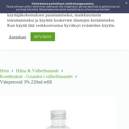
Päivitämme parhaillaan verkkokauppaamme.
Tästä johtuen jotkin toiminnot saattavat olla tilapäisesti poissa käytöstä ja palvelussa voi
Viidakkotohtori.fi käyttää internetpalveluissaan evästeitä
esiintyä häiriöitä. Pahoittelemme tästä mahdollisesti aiheutuvaa haittaa!
käyttäjäkokemuksen parantamiseksi, markkinoinnin
toteuttamiseksi ja käyttöä koskevien tilastojen keräämiseksi.
Kun käytät tätä verkkosivustoa hyväksyt evästeiden käytön.
Asetukset
HYVÄKSY
Hem
Hälsa & Välbefinnande
Kosttilsskott - Grunden i välbefinnandet
Väteperoxid 3% 220ml refill