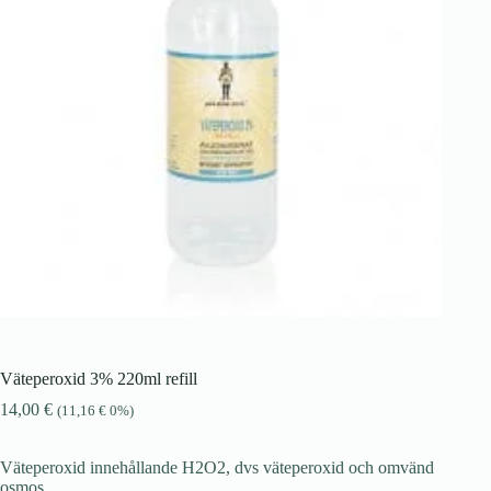
Väteperoxid 3% 220ml refill
14,00
€
(
11,16
€
0%)
Väteperoxid innehållande H2O2, dvs väteperoxid och omvänd
osmos.