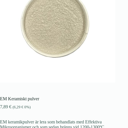
EM Keramiskt pulver
7,89
€
(
6,29
€
0%)
EM keramikpulver är lera som behandlats med Effektiva
Mikroorganismer och som sedan bränns vid 1200-1300ºC.