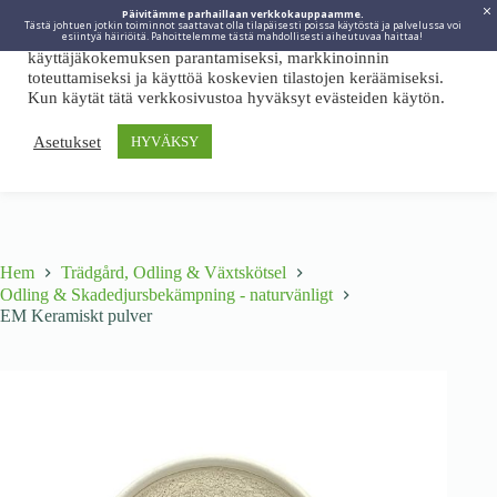
Päivitämme parhaillaan verkkokauppaamme.
Tästä johtuen jotkin toiminnot saattavat olla tilapäisesti poissa käytöstä ja palvelussa voi
Viidakkotohtori.fi käyttää internetpalveluissaan evästeitä
esiintyä häiriöitä. Pahoittelemme tästä mahdollisesti aiheutuvaa haittaa!
käyttäjäkokemuksen parantamiseksi, markkinoinnin
toteuttamiseksi ja käyttöä koskevien tilastojen keräämiseksi.
Kun käytät tätä verkkosivustoa hyväksyt evästeiden käytön.
Asetukset
HYVÄKSY
Hem
Trädgård, Odling & Växtskötsel
Odling & Skadedjursbekämpning - naturvänligt
EM Keramiskt pulver