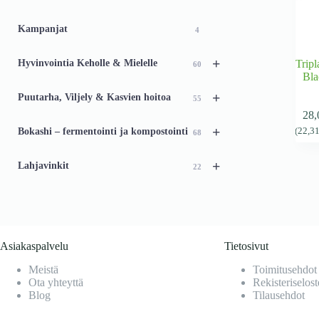
46
Kampanjat
4
+
Hyvinvointia Keholle & Mielelle
Tripl
60
Bla
+
Puutarha, Viljely & Kasvien hoitoa
55
28
+
Bokashi – fermentointi ja kompostointi
(
22,3
68
+
Lahjavinkit
22
Asiakaspalvelu
Tietosivut
Meistä
Toimitusehdot
Ota yhteyttä
Rekisteriselost
Blog
Tilausehdot