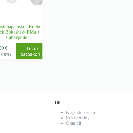
asti hapatusta – Rouhe,
ck Bokashi & EMa +
suihkepullo
,00
€
Lisää
ostoskoriin
1
€
0%)
Tili
Kirjaudu sisään
e
Rekisteröidy
Oma tili