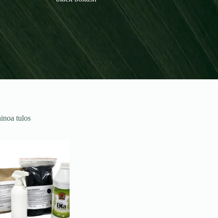
black bokash
inoa tulos