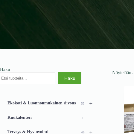
Haku
Näytetään a
Haku
+
Ekokoti & Luonnonmukainen siivous
55
Kuukalenteri
1
+
Terveys & Hyvinvointi