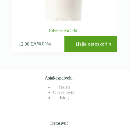
Silversalva 50ml
Lisää ostoskoriin
12,00
€
(
9,56
€
0%)
Asiakaspalvelu
Meistä
Ota yhteyttä
Blog
Tietosivut