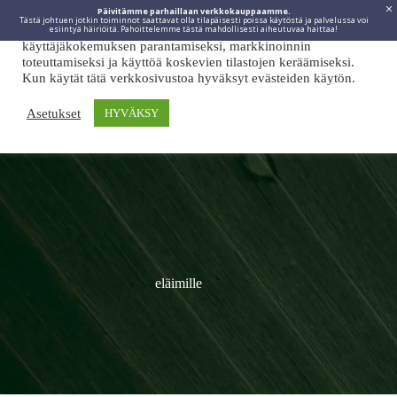
Päivitämme parhaillaan verkkokauppaamme.
Tästä johtuen jotkin toiminnot saattavat olla tilapäisesti poissa käytöstä ja palvelussa voi
Viidakkotohtori.fi käyttää internetpalveluissaan evästeitä
esiintyä häiriöitä. Pahoittelemme tästä mahdollisesti aiheutuvaa haittaa!
käyttäjäkokemuksen parantamiseksi, markkinoinnin
toteuttamiseksi ja käyttöä koskevien tilastojen keräämiseksi.
Kun käytät tätä verkkosivustoa hyväksyt evästeiden käytön.
Asetukset
HYVÄKSY
eläimille