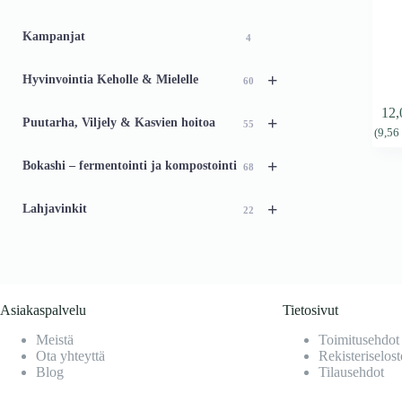
46
Kampanjat
4
+
Hyvinvointia Keholle & Mielelle
60
12
+
Puutarha, Viljely & Kasvien hoitoa
55
(
9,5
+
Bokashi – fermentointi ja kompostointi
68
+
Lahjavinkit
22
Asiakaspalvelu
Tietosivut
Meistä
Toimitusehdot
Ota yhteyttä
Rekisteriselost
Blog
Tilausehdot