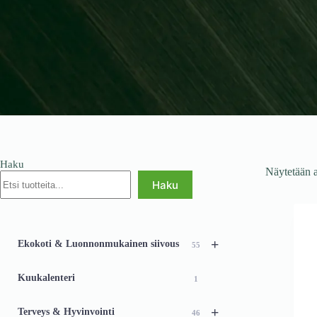
Haku
Näytetään a
Haku
+
Ekokoti & Luonnonmukainen siivous
55
Kuukalenteri
1
+
Terveys & Hyvinvointi