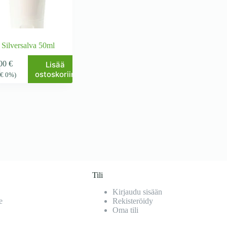
Silversalva 50ml
,00
€
Lisää
ostoskoriin
6
€
0%)
Tili
Kirjaudu sisään
e
Rekisteröidy
Oma tili