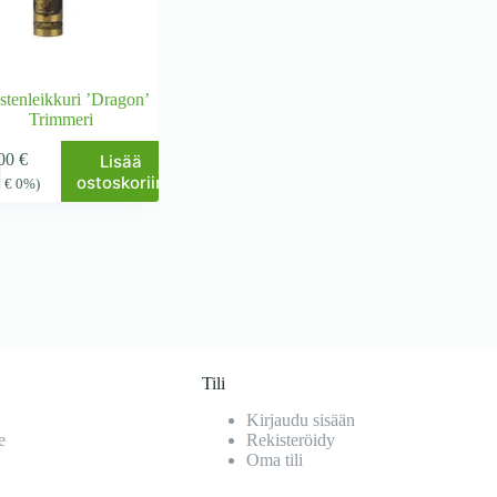
stenleikkuri ’Dragon’
Trimmeri
,00
€
Lisää
ostoskoriin
2
€
0%)
Tili
Kirjaudu sisään
e
Rekisteröidy
Oma tili