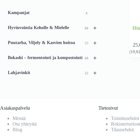
46
Kampanjat
4
+
Hyvinvointia Keholle & Mielelle
Hiu
60
+
Puutarha, Viljely & Kasvien hoitoa
55
25
(
19,9
+
Bokashi – fermentointi ja kompostointi
68
+
Lahjavinkit
22
Asiakaspalvelu
Tietosivut
Meistä
Toimitusehdot
Ota yhteyttä
Rekisteriselost
Blog
Tilausehdot