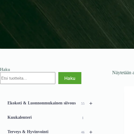
Haku
Näytetään a
Haku
+
Ekokoti & Luonnonmukainen siivous
55
Kuukalenteri
1
+
Terveys & Hyvinvointi