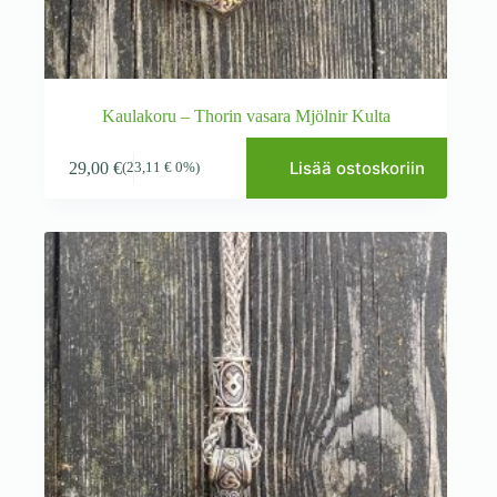
Kaulakoru – Thorin vasara Mjölnir Kulta
Lisää ostoskoriin
29,00
€
(
23,11
€
0%)