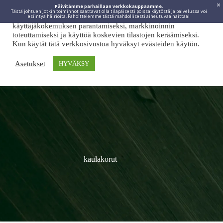
Päivitämme parhaillaan verkkokauppaamme.
Tästä johtuen jotkin toiminnot saattavat olla tilapäisesti poissa käytöstä ja palvelussa voi
Viidakkotohtori.fi käyttää internetpalveluissaan evästeitä
esiintyä häiriöitä. Pahoittelemme tästä mahdollisesti aiheutuvaa haittaa!
käyttäjäkokemuksen parantamiseksi, markkinoinnin
toteuttamiseksi ja käyttöä koskevien tilastojen keräämiseksi.
Kun käytät tätä verkkosivustoa hyväksyt evästeiden käytön.
Asetukset
HYVÄKSY
kaulakorut