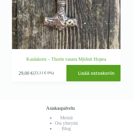
Kaulakoru – Thorin vasara Mjölnir Hopea
Lisää ostoskoriin
29,00
€
(
23,11
€
0%)
Asiakaspalvelu
Meistä
Ota yhteyttä
Blog