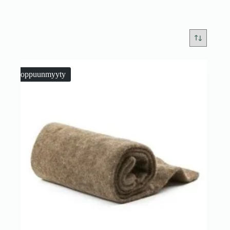
Loppuunmyyty