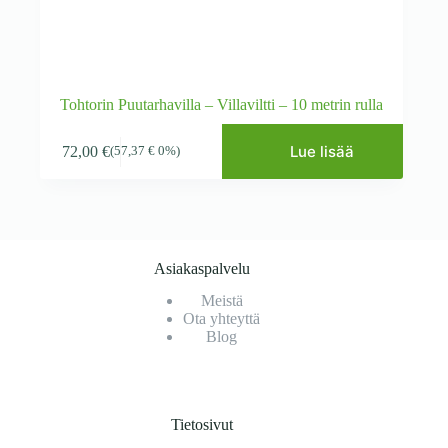
Tohtorin Puutarhavilla – Villaviltti – 10 metrin rulla
Lue lisää
72,00
€
(
57,37
€
0%)
Asiakaspalvelu
Meistä
Ota yhteyttä
Blog
Tietosivut