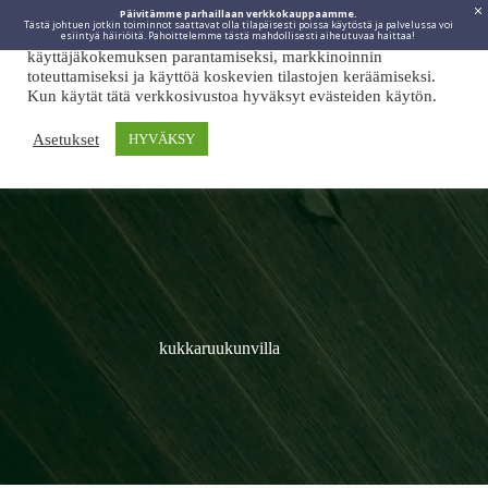
Päivitämme parhaillaan verkkokauppaamme.
Tästä johtuen jotkin toiminnot saattavat olla tilapäisesti poissa käytöstä ja palvelussa voi
Viidakkotohtori.fi käyttää internetpalveluissaan evästeitä
esiintyä häiriöitä. Pahoittelemme tästä mahdollisesti aiheutuvaa haittaa!
käyttäjäkokemuksen parantamiseksi, markkinoinnin
toteuttamiseksi ja käyttöä koskevien tilastojen keräämiseksi.
Kun käytät tätä verkkosivustoa hyväksyt evästeiden käytön.
Asetukset
HYVÄKSY
kukkaruukunvilla