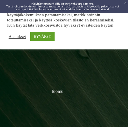
Päivitämme parhaillaan verkkokauppaamme.
Tästä johtuen jotkin toiminnot saattavat olla tilapäisesti poissa käytöstä ja palvelussa voi
Viidakkotohtori.fi käyttää internetpalveluissaan evästeitä
esiintyä häiriöitä. Pahoittelemme tästä mahdollisesti aiheutuvaa haittaa!
käyttäjäkokemuksen parantamiseksi, markkinoinnin
toteuttamiseksi ja käyttöä koskevien tilastojen keräämiseksi.
Kun käytät tätä verkkosivustoa hyväksyt evästeiden käytön.
Asetukset
HYVÄKSY
luomu