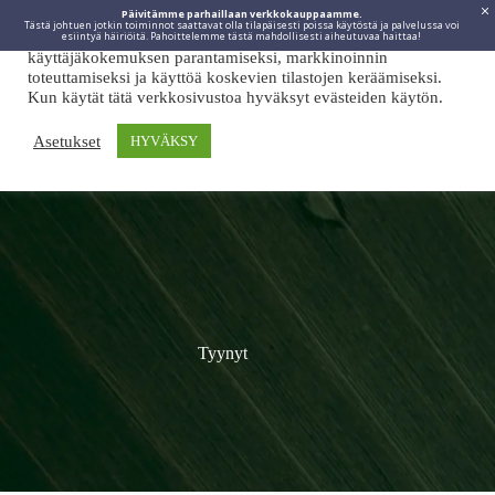
Päivitämme parhaillaan verkkokauppaamme.
Tästä johtuen jotkin toiminnot saattavat olla tilapäisesti poissa käytöstä ja palvelussa voi
Viidakkotohtori.fi käyttää internetpalveluissaan evästeitä
esiintyä häiriöitä. Pahoittelemme tästä mahdollisesti aiheutuvaa haittaa!
käyttäjäkokemuksen parantamiseksi, markkinoinnin
toteuttamiseksi ja käyttöä koskevien tilastojen keräämiseksi.
Kun käytät tätä verkkosivustoa hyväksyt evästeiden käytön.
Asetukset
HYVÄKSY
Tyynyt