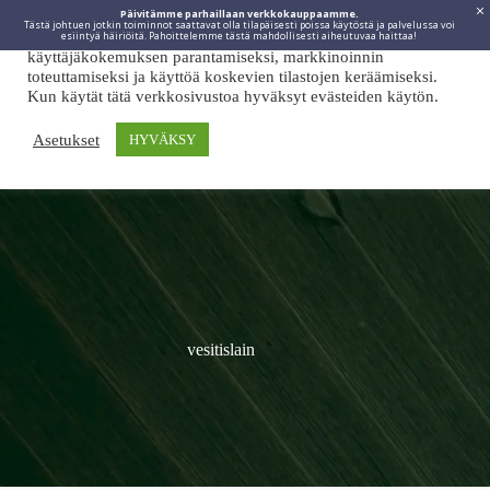
Päivitämme parhaillaan verkkokauppaamme.
Tästä johtuen jotkin toiminnot saattavat olla tilapäisesti poissa käytöstä ja palvelussa voi
Viidakkotohtori.fi käyttää internetpalveluissaan evästeitä
esiintyä häiriöitä. Pahoittelemme tästä mahdollisesti aiheutuvaa haittaa!
käyttäjäkokemuksen parantamiseksi, markkinoinnin
toteuttamiseksi ja käyttöä koskevien tilastojen keräämiseksi.
Kun käytät tätä verkkosivustoa hyväksyt evästeiden käytön.
Asetukset
HYVÄKSY
vesitislain