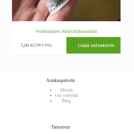
Vesitislaimen Aktiivihiilisuodatin
Lisää ostoskoriin
5,00
€
(
3,98
€
0%)
Asiakaspalvelu
Meistä
Ota yhteyttä
Blog
Tietosivut