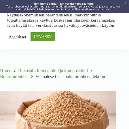
Päivitämme parhaillaan verkkokauppaamme.
Tästä johtuen jotkin toiminnot saattavat olla tilapäisesti poissa käytöstä ja palvelussa voi
Viidakkotohtori.fi käyttää internetpalveluissaan evästeitä
esiintyä häiriöitä. Pahoittelemme tästä mahdollisesti aiheutuvaa haittaa!
käyttäjäkokemuksen parantamiseksi, markkinoinnin
toteuttamiseksi ja käyttöä koskevien tilastojen keräämiseksi.
Kun käytät tätä verkkosivustoa hyväksyt evästeiden käytön.
Asetukset
HYVÄKSY
Home
Bokashi - fermentointi ja kompostointi
Bokashirouheet
Vehnälese 6L – bokahirouheen tekoon