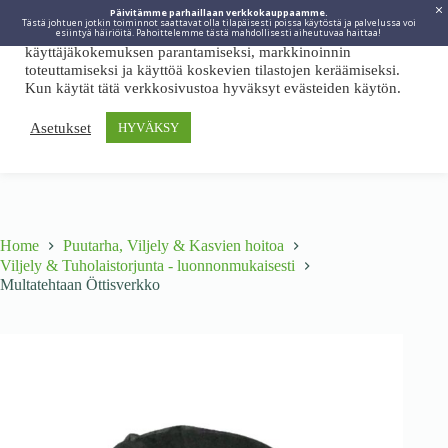
Päivitämme parhaillaan verkkokauppaamme.
Tästä johtuen jotkin toiminnot saattavat olla tilapäisesti poissa käytöstä ja palvelussa voi
Viidakkotohtori.fi käyttää internetpalveluissaan evästeitä
esiintyä häiriöitä. Pahoittelemme tästä mahdollisesti aiheutuvaa haittaa!
käyttäjäkokemuksen parantamiseksi, markkinoinnin
toteuttamiseksi ja käyttöä koskevien tilastojen keräämiseksi.
Kun käytät tätä verkkosivustoa hyväksyt evästeiden käytön.
Asetukset
HYVÄKSY
Home
Puutarha, Viljely & Kasvien hoitoa
Viljely & Tuholaistorjunta - luonnonmukaisesti
Multatehtaan Öttisverkko