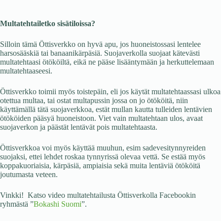
Multatehtailetko sisätiloissa?
Silloin tämä Öttisverkko on hyvä apu, jos huoneistossasi lentelee
harsosääskiä tai banaanikärpäsiä. Suojaverkolla suojaat kätevästi
multatehtaasi ötököiltä, eikä ne pääse lisääntymään ja herkuttelemaan
multatehtaaseesi.
Öttisverkko toimii myös toistepäin, eli jos käytät multatehtaassasi ulkoa
otettua multaa, tai ostat multapussin jossa on jo ötököitä, niin
käyttämällä tätä suojaverkkoa, estät mullan kautta tulleiden lentävien
ötököiden pääsyä huoneistoon. Viet vain multatehtaan ulos, avaat
suojaverkon ja päästät lentävät pois multatehtaasta.
Öttisverkkoa voi myös käyttää muuhun, esim sadevesitynnyreiden
suojaksi, ettei lehdet roskaa tynnyrissä olevaa vettä. Se estää myös
koppakuoriaisia, kärpäsiä, ampiaisia sekä muita lentäviä ötököitä
joutumasta veteen.
Vinkki! Katso video multatehtailusta Öttisverkolla Facebookin
ryhmästä ”
Bokashi Suomi
”.