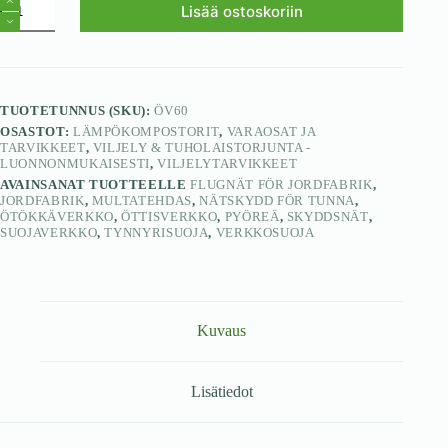
Lisää ostoskoriin
TUOTETUNNUS (SKU):
ÖV60
OSASTOT:
LÄMPÖKOMPOSTORIT
,
VARAOSAT JA
TARVIKKEET
,
VILJELY & TUHOLAISTORJUNTA -
LUONNONMUKAISESTI
,
VILJELYTARVIKKEET
AVAINSANAT TUOTTEELLE
FLUGNÄT FÖR JORDFABRIK
,
JORDFABRIK
,
MULTATEHDAS
,
NÄTSKYDD FÖR TUNNA
,
ÖTÖKKÄVERKKO
,
ÖTTISVERKKO
,
PYÖREÄ
,
SKYDDSNÄT
,
SUOJAVERKKO
,
TYNNYRISUOJA
,
VERKKOSUOJA
Kuvaus
Lisätiedot