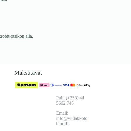
ksi!
obit-otsikon alla.
Maksutavat
Puh: (+358) 44
5662 745
Email:
info@viidakkoto
htori.fi