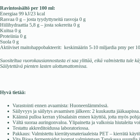
Ravintosisältö per 100 ml:
Energiaa 99 kJ/23 kcal
Rasvaa 0 g – josta tyydyttyneitä rasvoja 0 g
Hiilihydraattia 5,8 g – josta sokereita 0 g
Kuitua 0 g
Proteiinia 0 g
Suola 0 g
Aktiiviset maitohappobakteerit: keskimäärin 5-10 miljardia pmy per 1
Suositeltua vuorokausiannostusta ei saa ylittää, eikä valmistetta tule 
Säilytettävä pienten lasten ulottumattomissa.
Hyvä tietää:
Varastointi ennen avaamista: Huoneenlämmössä.
Säilyvyys ja säilytys avaamisen jälkeen: 2 kuukautta jääkaapissa.
Käännä pulloa kerran ylösalaisin ennen käyttöä, jotta myös pohja
Vältä suoraa auringonvaloa. Ylipainetta ja valkoisia hiutaleita vo
Testattu akkreditoidussa laboratoriossa.
Pakkaus: Valmistettu kierrätysmateriaaleista PET – kierrätä käytö