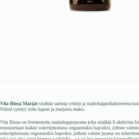
Vita Biosa Marjat
sisältää samoja yrttejä ja maitohappobakteereita ku
Näistä syntyy tuttu hapan ja marjaisa maku.
Vita Biosa on fermentoitu maitohappojuoma joka sisältää 8 aktiivisia bif
muunnetaan kaikki sokeripitoisuus orgaanisiksi hapoiksi, jolloin valmi
sokeripitoisuus orgaanisiksi hapoiksi, jolloin valmis juoma on sokerit