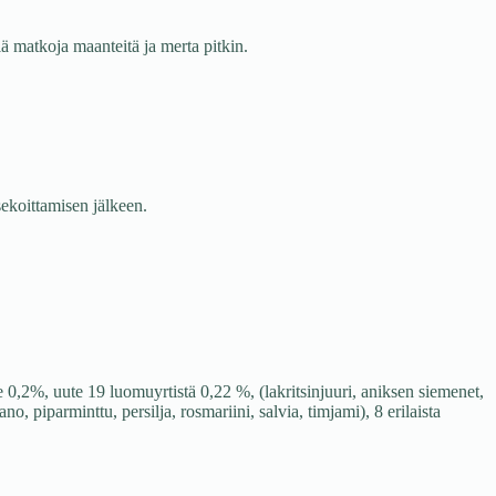
iä matkoja maanteitä ja merta pitkin.
sekoittamisen jälkeen.
,2%, uute 19 luomuyrtistä 0,22 %, (lakritsinjuuri, aniksen siemenet,
o, piparminttu, persilja, rosmariini, salvia, timjami), 8 erilaista