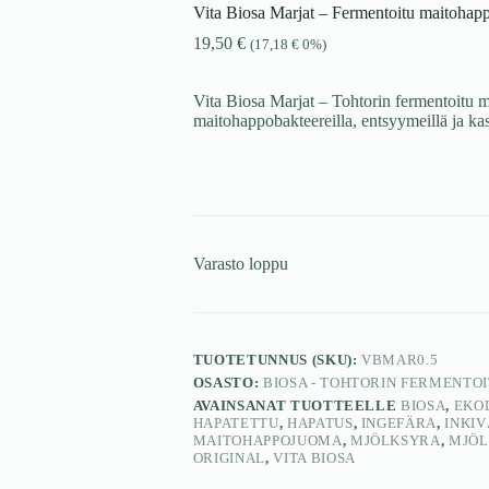
Vita Biosa Marjat – Fermentoitu maitoha
19,50
€
(
17,18
€
0%)
Vita Biosa Marjat – Tohtorin fermentoitu m
maitohappobakteereilla, entsyymeillä ja kasv
Varasto loppu
TUOTETUNNUS (SKU):
VBMAR0.5
OSASTO:
BIOSA - TOHTORIN FERMENT
AVAINSANAT TUOTTEELLE
BIOSA
,
EKO
HAPATETTU
,
HAPATUS
,
INGEFÄRA
,
INKIV
MAITOHAPPOJUOMA
,
MJÖLKSYRA
,
MJÖL
ORIGINAL
,
VITA BIOSA