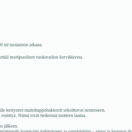
00 ml tuotannon aikana.
käyttää monipuolisen ruokavalion korvikkeena.
lle kertyneet maitohappobakteerit sekoittuvat nesteeseen.
i esiintyä. Nämä eivät heikennä tuotteen laatua.
n jälkeen.