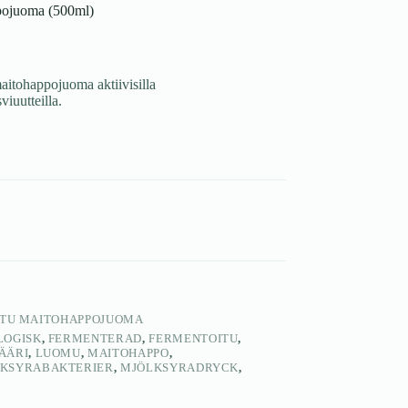
ppojuoma (500ml)
aitohappojuoma aktiivisilla
iuutteilla.
OITU MAITOHAPPOJUOMA
LOGISK
,
FERMENTERAD
,
FERMENTOITU
,
ÄÄRI
,
LUOMU
,
MAITOHAPPO
,
KSYRABAKTERIER
,
MJÖLKSYRADRYCK
,