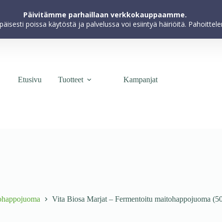
kokemuksen parantamiseksi, markkinoinnin toteuttamiseksi ja käyttöä
Päivitämme parhaillaan verkkokauppaamme.
hyväksyt evästeiden käytön.
apäisesti poissa käytöstä ja palvelussa voi esiintyä häiriöitä. Pahoitt
Etusivu
Tuotteet
Kampanjat
itohappojuoma
Vita Biosa Marjat – Fermentoitu maitohappojuoma (5