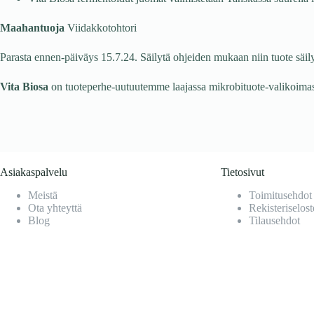
Vita Biosa fermentoidut juomat valmistetaan Tanskassa suurella 
Maahantuoja
Viidakkotohtori
Parasta ennen-päiväys 15.7.24. Säilytä ohjeiden mukaan niin tuote säil
Vita Biosa
on tuoteperhe-uutuutemme laajassa mikrobituote-valikoimas
Asiakaspalvelu
Tietosivut
Meistä
Toimitusehdot
Ota yhteyttä
Rekisteriselost
Blog
Tilausehdot