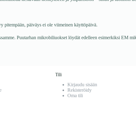
intohimolla kestävään kehitykseen ja ympäristöön – sinun ja luonnon ilo
yy pitempään, päiväys ei ole viimeinen käyttöpäivä.
samme. Puutarhan mikrobiliuokset löydät edelleen esimerkiksi EM mikr
Tili
Kirjaudu sisään
e
Rekisteröidy
Oma tili