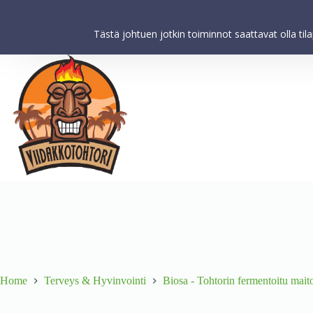
Viidakkotohtori.fi käyttää internetpalveluissaan evästeitä käyttäjä
koskevien tilastojen keräämiseksi. Kun käytät tätä verkkosivustoa 
Tästä johtuen jotkin toiminnot saattavat olla til
Home
Terveys & Hyvinvointi
Biosa - Tohtorin fermentoitu ma