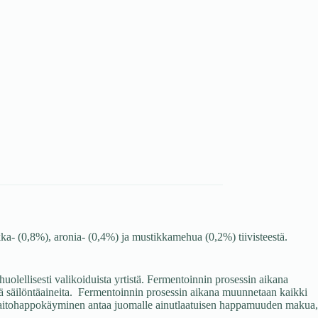
kka- (0,8%), aronia- (0,4%) ja mustikkamehua (0,2%) tiivisteestä.
uolellisesti valikoiduista yrtistä. Fermentoinnin prosessin aikana
yjä säilöntäaineita. Fermentoinnin prosessin aikana muunnetaan kaikki
a. Maitohappokäyminen antaa juomalle ainutlaatuisen happamuuden makua,