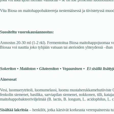
joka voi aika ajoin hieman vaihdella – se on itse prosessin luonnollinen
Vita Biosa on maitohappobakteereja nestemäisessä ja tiivistetyssä muodos
Suositeltu vuorokausiannostus:
Annostus 20-30 ml (1-2 rkl). Fermentoitua Biosa maitohappojuomaa voi
Biosaa voi nauttia joko tyhjään vatsaan tai aterioiden yhteydessä –ihan 
Sokeriton • Maidoton • Gluteeniton • Vegaaninen • Ei sisällä lisättyj
Ainesosat
Vesi, luomuerytritoli, luomumelassi, luomu mustaherukkamehutiiviste 0
fenkolin siemenet, basilika, sarviapilan siemenet, nokkonen, tilli, kataja
maitohappobakteeriviljelmää (B. lactis, B. longum, L. acidophilus, L. c
Sisältää lakritsia
– henkilöt, jotka kärsivät korkeasta verenpaineesta tule