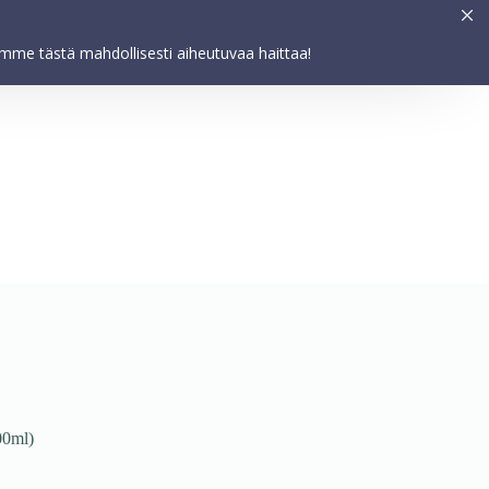
Asetukset
HYVÄKSY
elemme tästä mahdollisesti aiheutuvaa haittaa!
00ml)