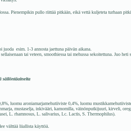
 viehätys.
sa. Pienempikin pullo riittää pitkään, eikä vettä kuljeteta turhaan pitk
 juoda esim. 1-3 annosta jaettuna päivän aikana.
sellaisenaan tai veteen, smoothiessa tai mehussa sekoitettuna. Juo heti 
ä säilöntäaineita
,8%, luomu aroniamarjamehutiiviste 0,4%, luomu mustikkamehutiiviste 0
nmarja, mustaselja, inkivääri, kamomilla, väinönputkijuuri, kirveli, oregan
asei, L. rhamnosus, L. salivarius, Lc. Lactis, S. Thermophilus).
e välttää liiallista käyttöä.