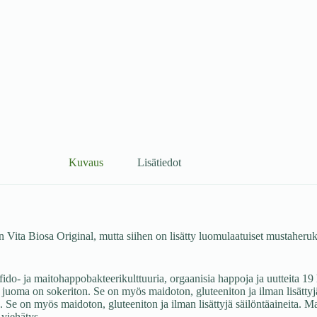
Kuvaus
Lisätiedot
in Vita Biosa Original, mutta siihen on lisätty luomulaatuiset mustaheru
ido- ja maitohappobakteerikulttuuria, orgaanisia happoja ja uutteita 19 h
s juoma on sokeriton. Se on myös maidoton, gluteeniton ja ilman lisätt
on. Se on myös maidoton, gluteeniton ja ilman lisättyjä säilöntäaineit