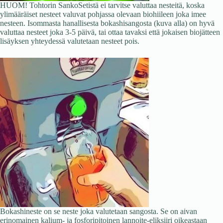
HUOM! Tohtorin SankoSetistä ei tarvitse valuttaa nesteitä, koska
ylimääräiset nesteet valuvat pohjassa olevaan biohiileen joka imee
nesteen. Isommasta hanallisesta bokashisangosta (kuva alla) on hyvä
valuttaa nesteet joka 3-5 päivä, tai ottaa tavaksi että jokaisen biojätteen
lisäyksen yhteydessä valutetaan nesteet pois.
Bokashineste on se neste joka valutetaan sangosta. Se on aivan
erinomainen kalium- ja fosforipitoinen lannoite-eliksiiri oikeastaan