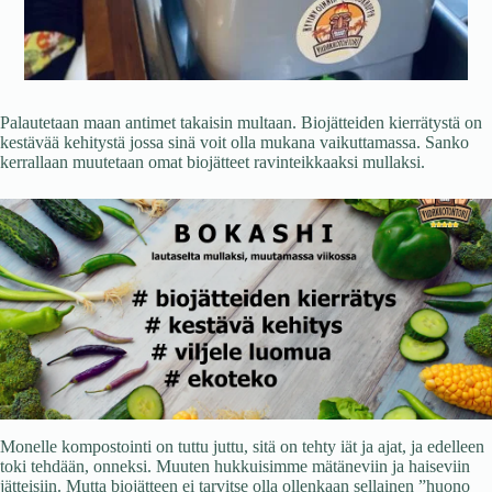
Palautetaan maan antimet takaisin multaan. Biojätteiden kierrätystä on
kestävää kehitystä jossa sinä voit olla mukana vaikuttamassa. Sanko
kerrallaan muutetaan omat biojätteet ravinteikkaaksi mullaksi.
Monelle kompostointi on tuttu juttu, sitä on tehty iät ja ajat, ja edelleen
toki tehdään, onneksi. Muuten hukkuisimme mätäneviin ja haiseviin
jätteisiin. Mutta biojätteen ei tarvitse olla ollenkaan sellainen ”huono