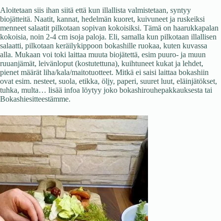
Aloitetaan siis ihan siitä että kun illallista valmistetaan, syntyy
biojätteitä. Naatit, kannat, hedelmän kuoret, kuivuneet ja ruskeiksi
menneet salaatit pilkotaan sopivan kokoisiksi. Tämä on haarukkapalan
kokoisia, noin 2-4 cm isoja paloja. Eli, samalla kun pilkotaan illallisen
salaatti, pilkotaan keräilykippoon bokashille ruokaa, kuten kuvassa
alla. Mukaan voi toki laittaa muuta biojätettä, esim puuro- ja muun
ruuanjämät, leivänloput (kostutettuna), kuihtuneet kukat ja lehdet,
pienet määrät liha/kala/maitotuotteet. Mitkä ei saisi laittaa bokashiin
ovat esim. nesteet, suola, etikka, öljy, paperi, suuret luut, eläinjätökset,
tuhka, multa… lisää infoa löytyy joko bokashirouhepakkauksesta tai
Bokashiesitteestämme.