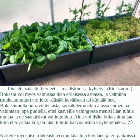
Pinaatti, salaatit, herneet… maaliskuussa kylvetyt. (Eteläsuomi)
Bokashi voi myös valmistaa ihan erilaisessa astiassa, ja valmiina
(multaannuttua) voi joko säästää kevääseen tai käyttää heti.
Bokashimulta on ravinteikasta, suosittelemmekin alussa laimentaa
vähintään jopa puolella, ettei kasveille vahingossa menisi liian tuhtia
multaa ja ne saattaisivat vahingoittua. Aina voi lisätä bokashimultaa,
kuin että yrittää korjata liian tuhdin kasvualustan köyhemmäksi.. 🙂
Kokeile myös itse rohkeasti, eri multalaatuja käyttäen ja eri paikoissa