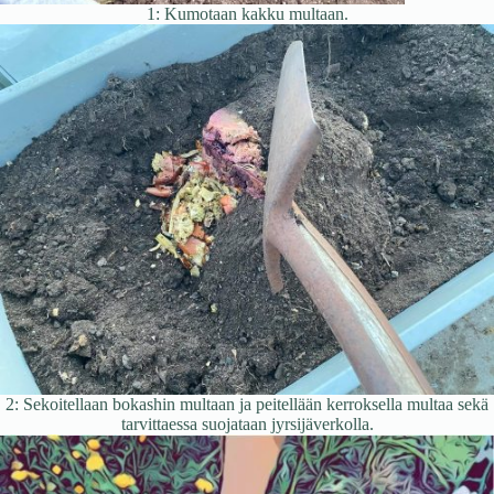
1: Kumotaan kakku multaan.
2: Sekoitellaan bokashin multaan ja peitellään kerroksella multaa sekä
tarvittaessa suojataan jyrsijäverkolla.