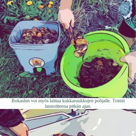
Bokashin voi myös laittaa kukkaruukkujen pohjalle. Toimii
lannoitteena pitkän ajan.