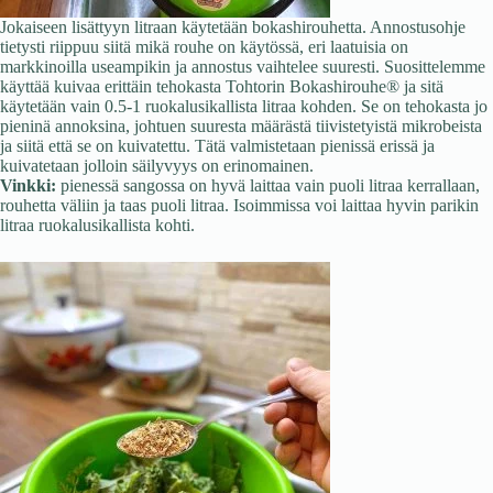
Jokaiseen lisättyyn litraan käytetään bokashirouhetta. Annostusohje
tietysti riippuu siitä mikä rouhe on käytössä, eri laatuisia on
markkinoilla useampikin ja annostus vaihtelee suuresti. Suosittelemme
käyttää kuivaa erittäin tehokasta Tohtorin Bokashirouhe® ja sitä
käytetään vain 0.5-1 ruokalusikallista litraa kohden. Se on tehokasta jo
pieninä annoksina, johtuen suuresta määrästä tiivistetyistä mikrobeista
ja siitä että se on kuivatettu. Tätä valmistetaan pienissä erissä ja
kuivatetaan jolloin säilyvyys on erinomainen.
Vinkki:
pienessä sangossa on hyvä laittaa vain puoli litraa kerrallaan,
rouhetta väliin ja taas puoli litraa. Isoimmissa voi laittaa hyvin parikin
litraa ruokalusikallista kohti.