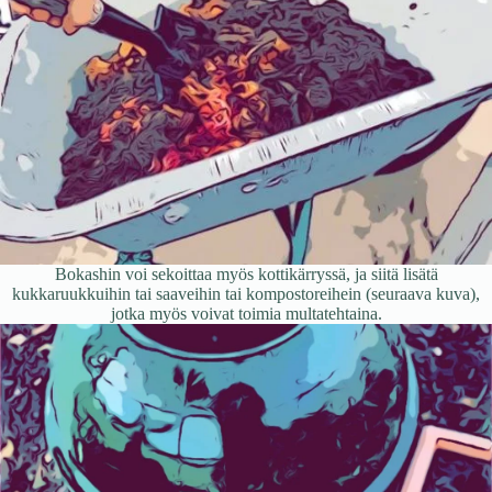
Bokashin voi sekoittaa myös kottikärryssä, ja siitä lisätä
kukkaruukkuihin tai saaveihin tai kompostoreihein (seuraava kuva),
jotka myös voivat toimia multatehtaina.