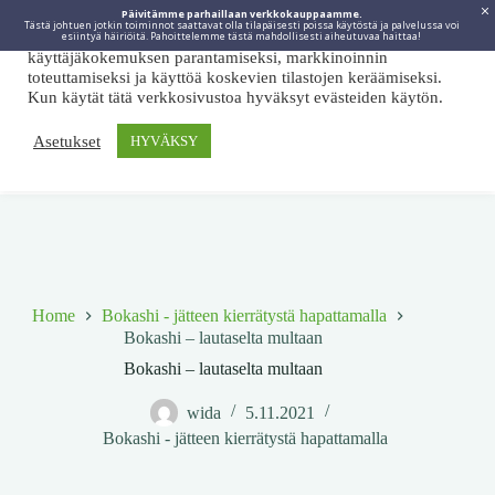
Päivitämme parhaillaan verkkokauppaamme.
Tästä johtuen jotkin toiminnot saattavat olla tilapäisesti poissa käytöstä ja palvelussa voi
Viidakkotohtori.fi käyttää internetpalveluissaan evästeitä
esiintyä häiriöitä. Pahoittelemme tästä mahdollisesti aiheutuvaa haittaa!
käyttäjäkokemuksen parantamiseksi, markkinoinnin
toteuttamiseksi ja käyttöä koskevien tilastojen keräämiseksi.
Kun käytät tätä verkkosivustoa hyväksyt evästeiden käytön.
Asetukset
HYVÄKSY
Home
Bokashi - jätteen kierrätystä hapattamalla
Bokashi – lautaselta multaan
Bokashi – lautaselta multaan
wida
5.11.2021
Bokashi - jätteen kierrätystä hapattamalla