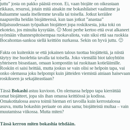
juttu” josta on pakko päästä eroon. Ei, vaan biojäte on oikeastaan
rikkaus, resurssi, jotain mitä ainakin me bokashilaiset vaalimme ja
haluamme saada itsellemme tavalla tai toisella. Jotkut keräilee
naapureilta heidän biojätteensä, kun taas jotkut ”anastaa”
hiljaisuudessaan työpaikan biojätteet jopa roskiksesta, joka toki on
ekoteko, jos minulta kysytään. 🙂 Moni perhe kertoo että ovat alkaneet
syömään vihannespitoisempaa ruokavaliota, vain siksi että saa ruokkia
Bocahontas-sankoa siellä keittiön nurkassa. Sekin on hyvä juttu. 🙂
Fakta on kuitenkin se että jokainen talous tuottaa biojätteitä, ja niistä
täytyy itse huolehtia tavalla tai toisella. Joko viemällä biot taloyhtiön
yhteiseen bioastiaan, omaan kompostiin tai ruokitaan kotieläimille.
Roskiin ei saisi heittää, mutta joskus se vain olisi se helpoin tapa, vai
onko olemassa joku helpompi kuin jätteiden viemistä ainiaan haisevaan
roskikseen ja sekajäteastiaan?
Tässä
Bokashi
astuu kuvioon. On olemassa helppo tapa kierrättää
omat biojätteet, jopa siis ihan omassa keittiössä ja kodissa.
Omakotitalossa asuva toimii hieman eri tavoilla kuin kerrostalossa
asuva, mutta bokashin periaate on aina sama; biojätteistä multaa – vain
muutamissa viikossa. Mutta miten?
Tässä kerron miten bokashia tehdään.