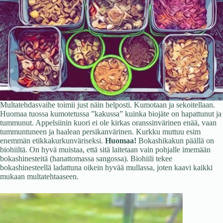
Multatehdasvaihe toimii just näin helposti. Kumotaan ja sekoitellaan.
Huomaa tuossa kumotetussa ”kakussa” kuinka biojäte on hapattunut ja
tummunut. Appelsiinin kuori ei ole kirkas oranssinvärinen enää, vaan
tummuntuneen ja haalean persikanvärinen. Kurkku muttuu esim
enemmän etikkakurkunväriseksi.
Huomaa!
Bokashikakun päällä on
biohiiltä. On hyvä muistaa, että sitä laitetaan vain pohjalle imemään
bokashinesteitä (hanattomassa sangossa). Biohiili tekee
bokashinesteellä ladattuna oikein hyvää mullassa, joten kaavi kaikki
mukaan multatehtaaseen.