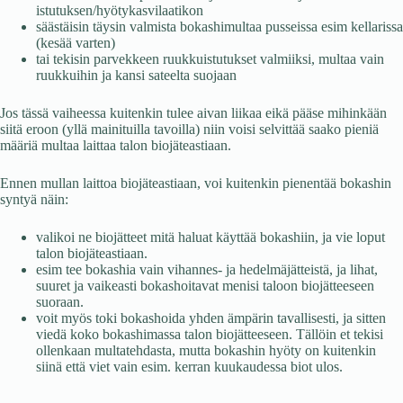
istutuksen/hyötykasvilaatikon
säästäisin täysin valmista bokashimultaa pusseissa esim kellarissa
(kesää varten)
tai tekisin parvekkeen ruukkuistutukset valmiiksi, multaa vain
ruukkuihin ja kansi sateelta suojaan
Jos tässä vaiheessa kuitenkin tulee aivan liikaa eikä pääse mihinkään
siitä eroon (yllä mainituilla tavoilla) niin voisi selvittää saako pieniä
määriä multaa laittaa talon biojäteastiaan.
Ennen mullan laittoa biojäteastiaan, voi kuitenkin pienentää bokashin
syntyä näin:
valikoi ne biojätteet mitä haluat käyttää bokashiin, ja vie loput
talon biojäteastiaan.
esim tee bokashia vain vihannes- ja hedelmäjätteistä, ja lihat,
suuret ja vaikeasti bokashoitavat menisi taloon biojätteeseen
suoraan.
voit myös toki bokashoida yhden ämpärin tavallisesti, ja sitten
viedä koko bokashimassa talon biojätteeseen. Tällöin et tekisi
ollenkaan multatehdasta, mutta bokashin hyöty on kuitenkin
siinä että viet vain esim. kerran kuukaudessa biot ulos.