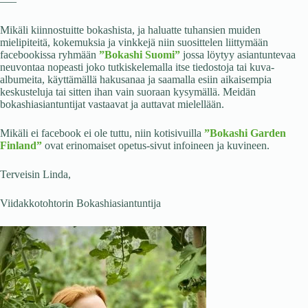
—–
Mikäli kiinnostuitte bokashista, ja haluatte tuhansien muiden
mielipiteitä, kokemuksia ja vinkkejä niin suosittelen liittymään
facebookissa ryhmään
”Bokashi Suomi”
jossa löytyy asiantuntevaa
neuvontaa nopeasti joko tutkiskelemalla itse tiedostoja tai kuva-
albumeita, käyttämällä hakusanaa ja saamalla esiin aikaisempia
keskusteluja tai sitten ihan vain suoraan kysymällä. Meidän
bokashiasiantuntijat vastaavat ja auttavat mielellään.
Mikäli ei facebook ei ole tuttu, niin kotisivuilla
”Bokashi Garden
Finland”
ovat erinomaiset opetus-sivut infoineen ja kuvineen.
Terveisin Linda,
Viidakkotohtorin Bokashiasiantuntija