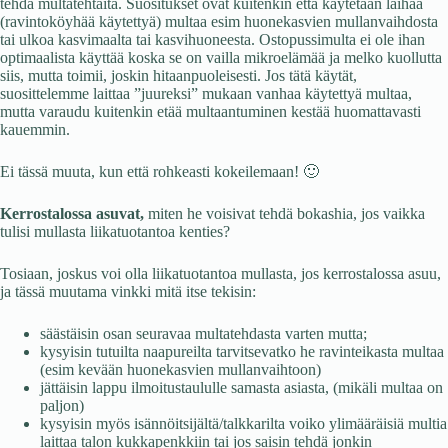
tehdä multatehtaita. Suositukset ovat kuitenkin että käytetään laihaa
(ravintoköyhää käytettyä) multaa esim huonekasvien mullanvaihdosta
tai ulkoa kasvimaalta tai kasvihuoneesta. Ostopussimulta ei ole ihan
optimaalista käyttää koska se on vailla mikroelämää ja melko kuollutta
siis, mutta toimii, joskin hitaanpuoleisesti. Jos tätä käytät,
suosittelemme laittaa ”juureksi” mukaan vanhaa käytettyä multaa,
mutta varaudu kuitenkin etää multaantuminen kestää huomattavasti
kauemmin.
Ei tässä muuta, kun että rohkeasti kokeilemaan! 🙂
Kerrostalossa asuvat,
miten he voisivat tehdä bokashia, jos vaikka
tulisi mullasta liikatuotantoa kenties?
Tosiaan, joskus voi olla liikatuotantoa mullasta, jos kerrostalossa asuu,
ja tässä muutama vinkki mitä itse tekisin:
säästäisin osan seuravaa multatehdasta varten mutta;
kysyisin tutuilta naapureilta tarvitsevatko he ravinteikasta multaa
(esim kevään huonekasvien mullanvaihtoon)
jättäisin lappu ilmoitustaululle samasta asiasta, (mikäli multaa on
paljon)
kysyisin myös isännöitsijältä/talkkarilta voiko ylimääräisiä multia
laittaa talon kukkapenkkiin tai jos saisin tehdä jonkin