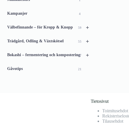
1
Kampanjer
4
+
Välbefinnande – för Kropp & Knopp
59
+
Trädgård, Odling & Växtskötsel
55
+
Bokashi – fermentering och kompostering
67
Gåvotips
21
Tietosivut
Toimitusehdot
Rekisteriselost
Tilausehdot