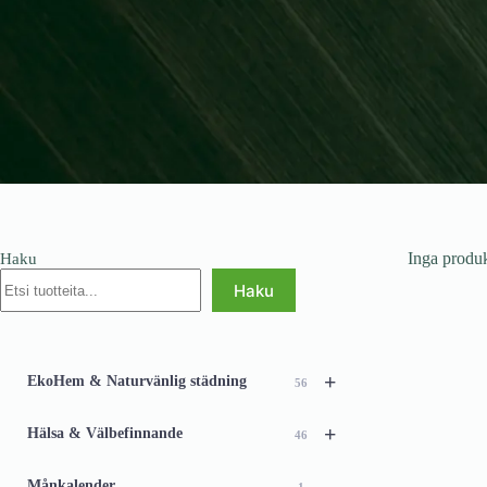
Inga produk
Haku
Haku
+
EkoHem & Naturvänlig städning
56
+
Hälsa & Välbefinnande
46
Månkalender