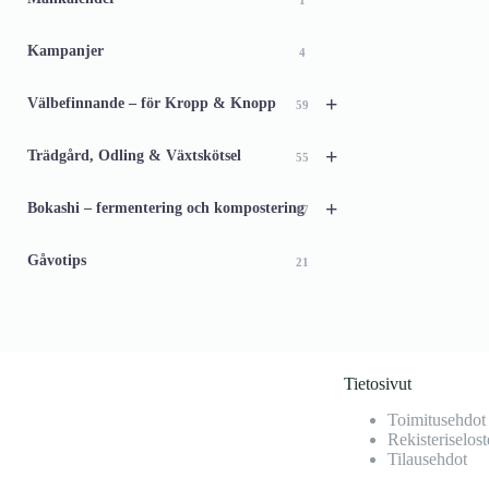
1
Kampanjer
4
+
Välbefinnande – för Kropp & Knopp
59
+
Trädgård, Odling & Växtskötsel
55
+
Bokashi – fermentering och kompostering
67
Gåvotips
21
Tietosivut
Toimitusehdot
Rekisteriselost
Tilausehdot