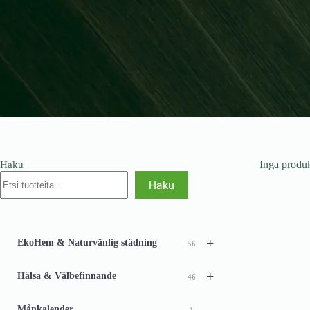
Inga produk
Haku
Haku
+
EkoHem & Naturvänlig städning
56
+
Hälsa & Välbefinnande
46
Månkalender