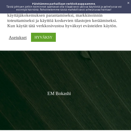
Päivitämme parhaillaan verkkokauppaamme.
Tästä johtuen jotkin toiminnot saattavat olla tilapäisesti poissa käytöstä ja palvelussa voi
Viidakkotohtori.fi käyttää internetpalveluissaan evästeitä
esiintyä häiriöitä. Pahoittelemme tästä mahdollisesti aiheutuvaa haittaa!
käyttäjäkokemuksen parantamiseksi, markkinoinnin
toteuttamiseksi ja käyttöä koskevien tilastojen keräämiseksi.
Kun käytät tätä verkkosivustoa hyväksyt evästeiden käytön.
Asetukset
HYVÄKSY
EM Bokashi