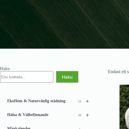
Haku
Endast ett s
Haku
+
EkoHem & Naturvänlig städning
56
+
Hälsa & Välbefinnande
46
Månkalender