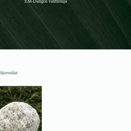
EM-Dangos valmistaja
ökresultat