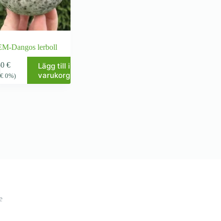
EM-Dangos lerboll
50
€
Lägg till i
varukorg
8
€
0%)
e