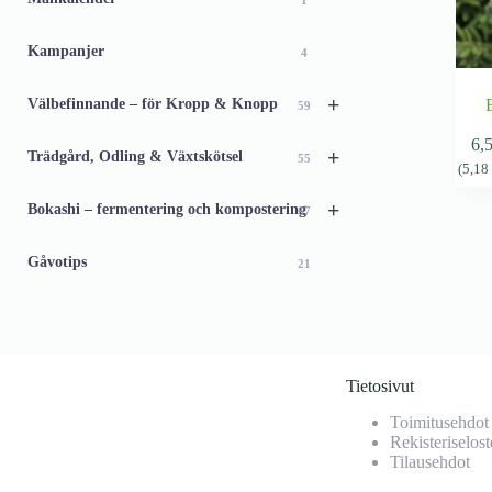
1
Kampanjer
4
+
Välbefinnande – för Kropp & Knopp
59
6,
+
Trädgård, Odling & Växtskötsel
55
(
5,1
+
Bokashi – fermentering och kompostering
67
Gåvotips
21
Tietosivut
Toimitusehdot
Rekisteriselost
Tilausehdot