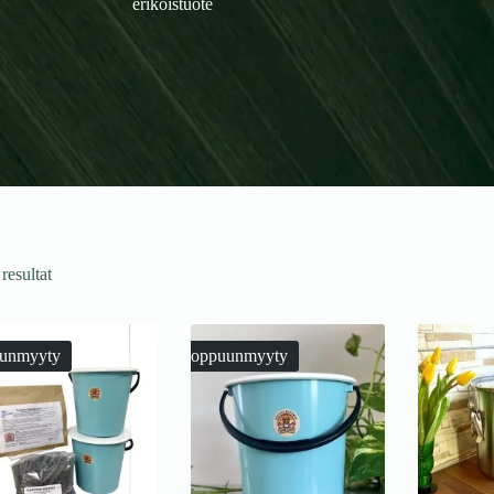
erikoistuote
 resultat
unmyyty
Loppuunmyyty