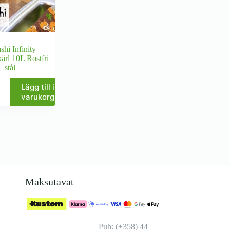
hi Infinity –
ärl 10L Rostfri
stål
Lägg till i
varukorg
)
Maksutavat
Puh: (+358) 44