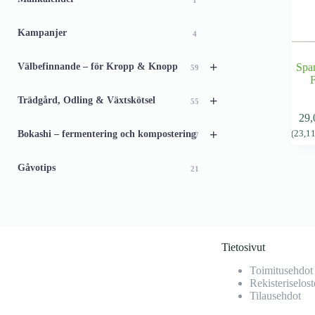
1
Kampanjer
4
+
Välbefinnande – för Kropp & Knopp
Span
59
F
+
Trädgård, Odling & Växtskötsel
55
29
+
Bokashi – fermentering och kompostering
(
23,1
67
Gåvotips
21
Tietosivut
Toimitusehdot
Rekisteriselost
Tilausehdot