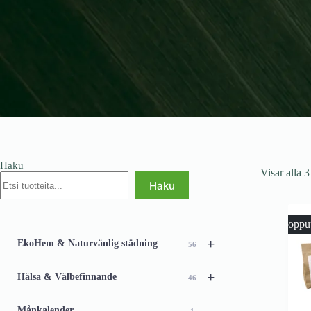
Haku
Visar alla 3
Haku
Loppu
+
EkoHem & Naturvänlig städning
56
+
Hälsa & Välbefinnande
46
Månkalender