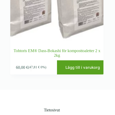
Tohtoris EM® Dass-Bokashi för komposttoaletter 2 x
2kg
Lägg till i varukorg
60,00
€
(
47,81
€
0%)
Tietosivut