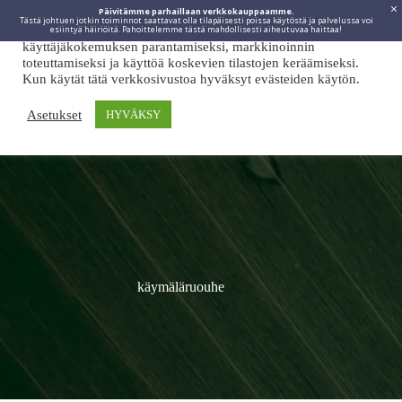
Päivitämme parhaillaan verkkokauppaamme.
Tästä johtuen jotkin toiminnot saattavat olla tilapäisesti poissa käytöstä ja palvelussa voi
Viidakkotohtori.fi käyttää internetpalveluissaan evästeitä
esiintyä häiriöitä. Pahoittelemme tästä mahdollisesti aiheutuvaa haittaa!
käyttäjäkokemuksen parantamiseksi, markkinoinnin
toteuttamiseksi ja käyttöä koskevien tilastojen keräämiseksi.
Kun käytät tätä verkkosivustoa hyväksyt evästeiden käytön.
Asetukset
HYVÄKSY
käymäläruouhe