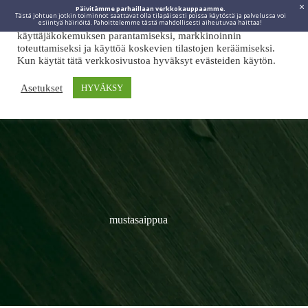
Päivitämme parhaillaan verkkokauppaamme.
Tästä johtuen jotkin toiminnot saattavat olla tilapäisesti poissa käytöstä ja palvelussa voi
Viidakkotohtori.fi käyttää internetpalveluissaan evästeitä
esiintyä häiriöitä. Pahoittelemme tästä mahdollisesti aiheutuvaa haittaa!
käyttäjäkokemuksen parantamiseksi, markkinoinnin
toteuttamiseksi ja käyttöä koskevien tilastojen keräämiseksi.
Kun käytät tätä verkkosivustoa hyväksyt evästeiden käytön.
Asetukset
HYVÄKSY
mustasaippua