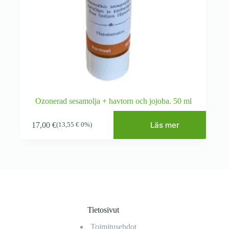
Ozonerad sesamolja + havtorn och jojoba. 50 ml
Läs mer
17,00
€
(
13,55
€
0%)
Tietosivut
Toimitusehdot