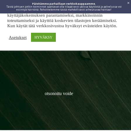
Päivitämme parhaillaan verkkokauppaamme.
Tästä johtuen jotkin toiminnot saattavat olla tilapäisesti poissa käytöstä ja palvelussa voi
Viidakkotohtori.fi käyttää internetpalveluissaan evästeitä
esiintyä häiriöitä. Pahoittelemme tästä mahdollisesti aiheutuvaa haittaa!
käyttäjäkokemuksen parantamiseksi, markkinoinnin
toteuttamiseksi ja käyttöä koskevien tilastojen keräämiseksi.
Kun käytät tätä verkkosivustoa hyväksyt evästeiden käytön.
Asetukset
HYVÄKSY
otsonoitu voide