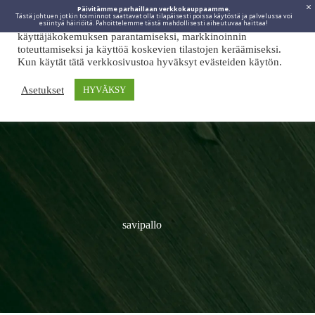
Päivitämme parhaillaan verkkokauppaamme.
Tästä johtuen jotkin toiminnot saattavat olla tilapäisesti poissa käytöstä ja palvelussa voi
Viidakkotohtori.fi käyttää internetpalveluissaan evästeitä
esiintyä häiriöitä. Pahoittelemme tästä mahdollisesti aiheutuvaa haittaa!
käyttäjäkokemuksen parantamiseksi, markkinoinnin
toteuttamiseksi ja käyttöä koskevien tilastojen keräämiseksi.
Kun käytät tätä verkkosivustoa hyväksyt evästeiden käytön.
Asetukset
HYVÄKSY
savipallo