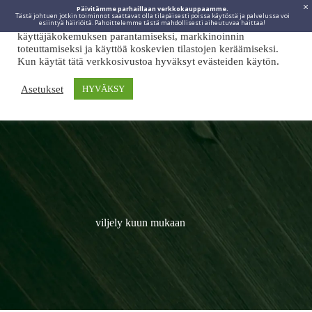
Päivitämme parhaillaan verkkokauppaamme.
Tästä johtuen jotkin toiminnot saattavat olla tilapäisesti poissa käytöstä ja palvelussa voi
Viidakkotohtori.fi käyttää internetpalveluissaan evästeitä
esiintyä häiriöitä. Pahoittelemme tästä mahdollisesti aiheutuvaa haittaa!
käyttäjäkokemuksen parantamiseksi, markkinoinnin
toteuttamiseksi ja käyttöä koskevien tilastojen keräämiseksi.
Kun käytät tätä verkkosivustoa hyväksyt evästeiden käytön.
Asetukset
HYVÄKSY
viljely kuun mukaan