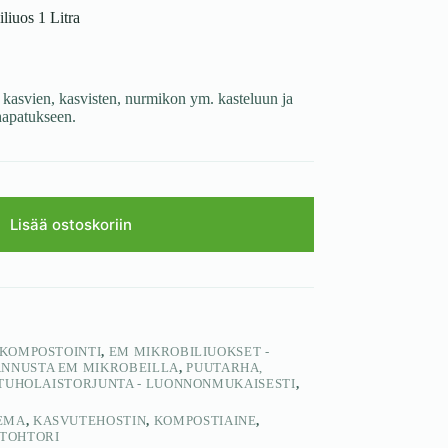
iuos 1 Litra
kasvien, kasvisten, nurmikon ym. kasteluun ja
hapatukseen.
Lisää ostoskoriin
 KOMPOSTOINTI
,
EM MIKROBILIUOKSET -
NNUSTA EM MIKROBEILLA
,
PUUTARHA,
 TUHOLAISTORJUNTA - LUONNONMUKAISESTI
,
EMA
,
KASVUTEHOSTIN
,
KOMPOSTIAINE
,
TOHTORI