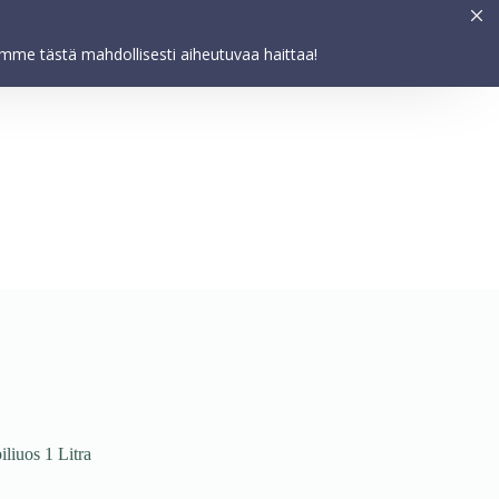
Asetukset
HYVÄKSY
elemme tästä mahdollisesti aiheutuvaa haittaa!
iuos 1 Litra