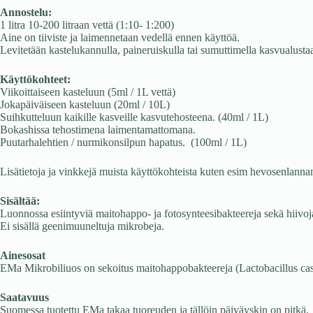
Annostelu:
1 litra 10-200 litraan vettä (1:10- 1:200)
Aine on tiiviste ja laimennetaan vedellä ennen käyttöä.
Levitetään kastelukannulla, paineruiskulla tai sumuttimella kasvualustaa
Käyttökohteet:
Viikoittaiseen kasteluun (5ml / 1L vettä)
Jokapäiväiseen kasteluun (20ml / 10L)
Suihkutteluun kaikille kasveille kasvutehosteena. (40ml / 1L)
Bokashissa tehostimena laimentamattomana.
Puutarhalehtien / nurmikonsilpun hapatus. (100ml / 1L)
Lisätietoja ja vinkkejä muista käyttökohteista kuten esim hevosenlann
Sisältää:
Luonnossa esiintyviä maitohappo- ja fotosynteesibakteereja sekä hiivoj
Ei sisällä geenimuuneltuja mikrobeja.
Ainesosat
EMa Mikrobiliuos on sekoitus maitohappobakteereja (Lactobacillus case
Saatavuus
Suomessa tuotettu EMa takaa tuoreuden ja tällöin päiväyskin on pitkä.