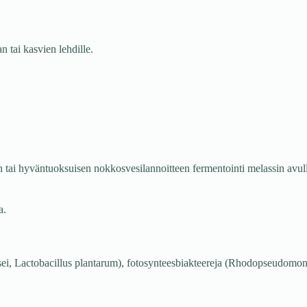
n tai kasvien lehdille.
an tai hyväntuoksuisen nokkosvesilannoitteen fermentointi melassin avu
a.
i, Lactobacillus plantarum), fotosynteesbiakteereja (Rhodopseudomonas