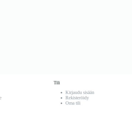
Tili
Kirjaudu sisään
e
Rekisteröidy
Oma tili