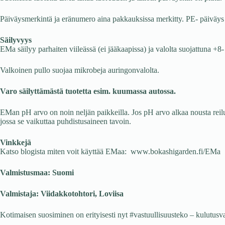
Päiväysmerkintä ja eränumero aina pakkauksissa merkitty. PE- päiväys
Säilyvyys
EMa säilyy parhaiten viileässä (ei jääkaapissa) ja valolta suojattuna 
Valkoinen pullo suojaa mikrobeja auringonvalolta.
Varo säilyttämästä tuotetta esim. kuumassa autossa.
EMan pH arvo on noin neljän paikkeilla. Jos pH arvo alkaa nousta reilust
jossa se vaikuttaa puhdistusaineen tavoin.
Vinkkejä
Katso blogista miten voit käyttää EMaa: www.bokashigarden.fi/EMa
Valmistusmaa: Suomi
Valmistaja: Viidakkotohtori, Loviisa
Kotimaisen suosiminen on erityisesti nyt #vastuullisuusteko – kulutusv