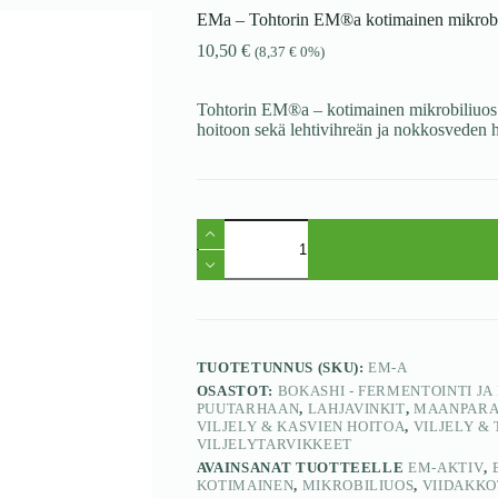
EMa – Tohtorin EM®a kotimainen mikrobil
10,50
€
(
8,37
€
0%)
Tohtorin EM®a – kotimainen mikrobiliuos 
hoitoon sekä lehtivihreän ja nokkosveden 
TUOTETUNNUS (SKU):
EM-A
OSASTOT:
BOKASHI - FERMENTOINTI JA
PUUTARHAAN
,
LAHJAVINKIT
,
MAANPARA
VILJELY & KASVIEN HOITOA
,
VILJELY &
VILJELYTARVIKKEET
AVAINSANAT TUOTTEELLE
EM-AKTIV
,
KOTIMAINEN
,
MIKROBILIUOS
,
VIIDAKKO