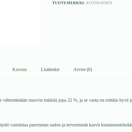
TUOTEMERKKI:
KOTIMAINEN
Kuvaus
Lisätiedot
Arviot (0)
entämään muovin määrää jopa 22 %, ja se vasta on erittäin hyvä ju
käyttö varmistaa paremman sadon ja terveemmät kasvit kustannustehokk