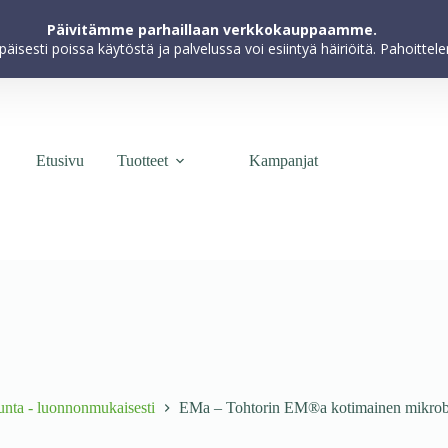
kokemuksen parantamiseksi, markkinoinnin toteuttamiseksi ja käyttöä
Päivitämme parhaillaan verkkokauppaamme.
hyväksyt evästeiden käytön.
apäisesti poissa käytöstä ja palvelussa voi esiintyä häiriöitä. Pahoitt
Etusivu
Tuotteet
Kampanjat
junta - luonnonmukaisesti
EMa – Tohtorin EM®a kotimainen mikrobil