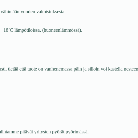
 vähintään vuoden valmistuksesta.
+8- +18’C lämpötiloissa, (huoneenlämmössä).
i, tietää että tuote on vanhenemassa päin ja silloin voi kastella nestee
alintamme pitävät yritysten pyörät pyörimässä.