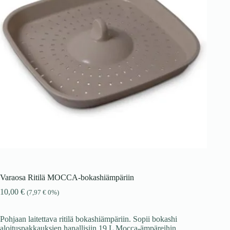
Varaosa Ritilä MOCCA-bokashiämpäriin
10,00
€
(
7,97
€
0%)
Pohjaan laitettava ritilä bokashiämpäriin. Sopii bokashi
aloituspakkauksien hanallisiin 19 L Mocca-ämpäreihin.