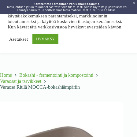
Päivitämme parhaillaan verkkokauppaamme.
Tästä johtuen jotkin toiminnot saattavat olla tilapäisesti poissa käytöstä ja palvelussa voi
Viidakkotohtori.fi käyttää internetpalveluissaan evästeitä
esiintyä häiriöitä. Pahoittelemme tästä mahdollisesti aiheutuvaa haittaa!
käyttäjäkokemuksen parantamiseksi, markkinoinnin
toteuttamiseksi ja käyttöä koskevien tilastojen keräämiseksi.
Kun käytät tätä verkkosivustoa hyväksyt evästeiden käytön.
Asetukset
HYVÄKSY
Home
Bokashi - fermentointi ja kompostointi
Varaosat ja tarvikkeet
Varaosa Ritilä MOCCA-bokashiämpäriin