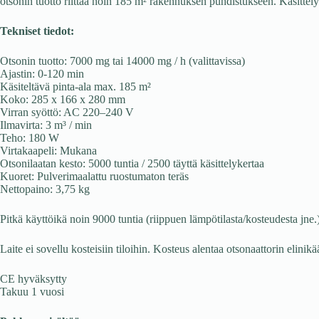
otsonin tuotto riittää noin 185 m² rakennuksen puhdistukseen. Käsittely
Tekniset tiedot:
Otsonin tuotto: 7000 mg tai 14000 mg / h (valittavissa)
Ajastin: 0-120 min
Käsiteltävä pinta-ala max. 185 m²
Koko: 285 x 166 x 280 mm
Virran syöttö: AC 220–240 V
Ilmavirta: 3 m³ / min
Teho: 180 W
Virtakaapeli: Mukana
Otsonilaatan kesto: 5000 tuntia / 2500 täyttä käsittelykertaa
Kuoret: Pulverimaalattu ruostumaton teräs
Nettopaino: 3,75 kg
Pitkä käyttöikä noin 9000 tuntia (riippuen lämpötilasta/kosteudesta jne.
Laite ei sovellu kosteisiin tiloihin. Kosteus alentaa otsonaattorin elinikä
CE hyväksytty
Takuu 1 vuosi