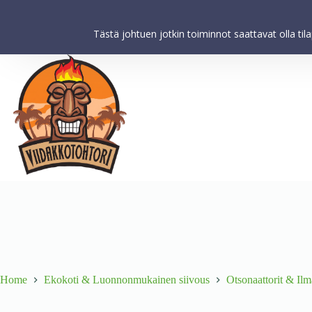
Viidakkotohtori.fi käyttää internetpalveluissaan evästeitä käyttäjä
koskevien tilastojen keräämiseksi. Kun käytät tätä verkkosivustoa 
Tästä johtuen jotkin toiminnot saattavat olla til
Home
Ekokoti & Luonnonmukainen siivous
Otsonaattorit & Il