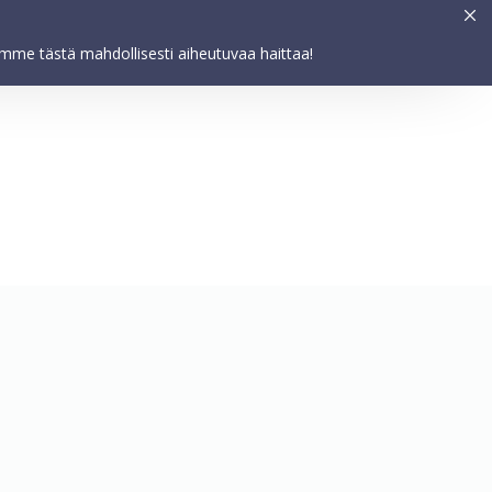
Asetukset
HYVÄKSY
elemme tästä mahdollisesti aiheutuvaa haittaa!