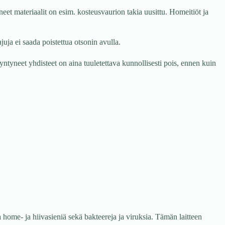
eet materiaalit on esim. kosteusvaurion takia uusittu. Homeitiöt ja
juja ei saada poistettua otsonin avulla.
ntyneet yhdisteet on aina tuuletettava kunnollisesti pois, ennen kuin
 home- ja hiivasieniä sekä bakteereja ja viruksia. Tämän laitteen