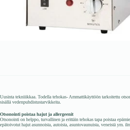
Uusinta tekniiikkaa. Todella tehokas- Ammattikäyttöön tarkoitettu otsona
sisällä vedenpuhdistustarvikkeita.
Otsonointi poistaa hajut ja allergeenit
Otsonointi on helppo, turvallinen ja erittäin tehokas tapa poistaa epämi
epätoivotut hajut asunnoista, autoista, asuntovaunuista, veneistä ym. i