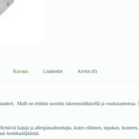
Kuvaus
Lisätiedot
Arviot (0)
attori. Malli on erittäin suosittu rakennusliikkeillä ja vuokraamoissa. 
ellyttäviä hajuja ja allergianaiheuttajia, kuten eläinten, tupakan, home
lman kemikaalijäämiä.