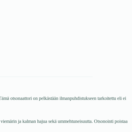
Tämä otsonaattori on pelkästään ilmanpuhdistukseen tarkoitettu eli ei
en, viemärin ja kalman hajua sekä ummehtuneisuutta. Otsonointi poistaa