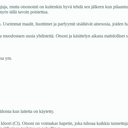
juja, mutta otsonointi on kuitenkin hyvä tehdä sen jälkeen kun pilaantun
myös tällä tavoin poistettua.
 Useimmat maalit, liuottimet ja parfyymit sisältävät ainesosia, joiden ha
 muodostaen uusia yhdisteitä. Otsoni ja käsittelyn aikana mahdolliset sy
ssa ym.
ista kun laitetta on käytetty.
kloori (Cl). Otsoni on voimakas hapetin, joka tuhoaa kaikkia tunnettuja