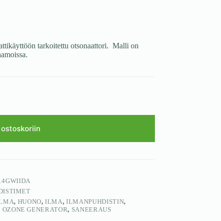
tikäyttöön tarkoitettu otsonaattori. Malli on
raamoissa.
 ostoskoriin
14GWIIDA
DISTIMET
LMA
,
HUONO
,
ILMA
,
ILMANPUHDISTIN
,
,
OZONE GENERATOR
,
SANEERAUS