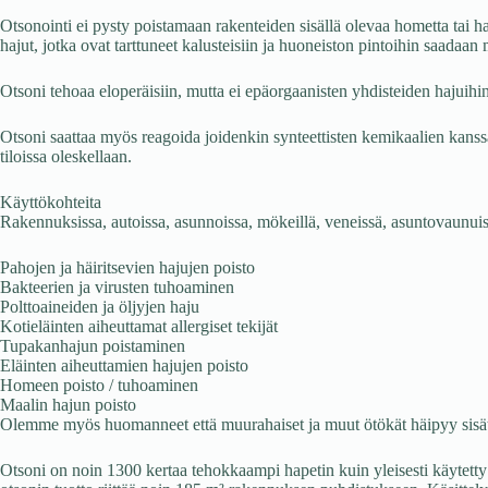
Otsonointi ei pysty poistamaan rakenteiden sisällä olevaa hometta tai ha
hajut, jotka ovat tarttuneet kalusteisiin ja huoneiston pintoihin saadaan 
Otsoni tehoaa eloperäisiin, mutta ei epäorgaanisten yhdisteiden hajuihin.
Otsoni saattaa myös reagoida joidenkin synteettisten kemikaalien kanssa
tiloissa oleskellaan.
Käyttökohteita
Rakennuksissa, autoissa, asunnoissa, mökeillä, veneissä, asuntovaunui
Pahojen ja häiritsevien hajujen poisto
Bakteerien ja virusten tuhoaminen
Polttoaineiden ja öljyjen haju
Kotieläinten aiheuttamat allergiset tekijät
Tupakanhajun poistaminen
Eläinten aiheuttamien hajujen poisto
Homeen poisto / tuhoaminen
Maalin hajun poisto
Olemme myös huomanneet että muurahaiset ja muut ötökät häipyy sisätilo
Otsoni on noin 1300 kertaa tehokkaampi hapetin kuin yleisesti käytetty 