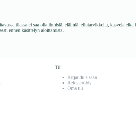
avassa tilassa ei saa olla ihmisiä, eläimiä, elintarvikkeita, kasveja eikä
esti ennen käsittelyn aloittamista.
Tili
Kirjaudu sisään
e
Rekisteröidy
Oma tili