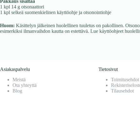
Pakkaus sisältää
1 kpl 14 g otsonaattori
1 kpl selkeä suomenkielinen käyttöohje ja otsonointiohje
Huom:
Käsittelyn jälkeinen huolellinen tuuletus on pakollinen. Otsonoit
esimerkiksi ilmanvaihdon kautta on estettävä. Lue käyttöohjeet huolellis
Asiakaspalvelu
Tietosivut
Meistä
Toimitusehdot
Ota yhteyttä
Rekisteriselost
Blog
Tilausehdot