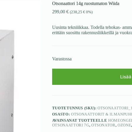
Otsonaattori 14g ruostumaton Wiida
299,00
€
(
238,25
€
0%)
Uusinta tekniiikkaa. Todella tehokas- ammat
erittäin suosittu rakennusliikkeillä ja vuok
Varastossa
Lisää
TUOTETUNNUS (SKU):
OTSONAATTORI_
OSASTO:
OTSONAATTORIT & ILMANPUH
AVAINSANAT TUOTTEELLE
HOMEONGE
OTSONAATTORI 7G
,
OTSONATOR
,
OZONE