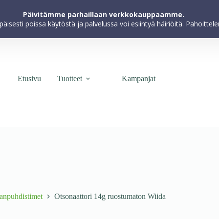
kokemuksen parantamiseksi, markkinoinnin toteuttamiseksi ja käyttöä
Päivitämme parhaillaan verkkokauppaamme.
hyväksyt evästeiden käytön.
apäisesti poissa käytöstä ja palvelussa voi esiintyä häiriöitä. Pahoitt
Etusivu
Tuotteet
Kampanjat
manpuhdistimet
Otsonaattori 14g ruostumaton Wiida