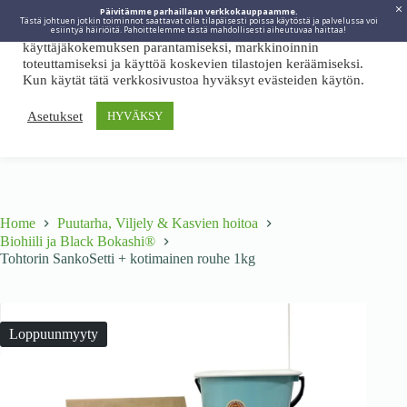
Päivitämme parhaillaan verkkokauppaamme.
Tästä johtuen jotkin toiminnot saattavat olla tilapäisesti poissa käytöstä ja palvelussa voi
Viidakkotohtori.fi käyttää internetpalveluissaan evästeitä
esiintyä häiriöitä. Pahoittelemme tästä mahdollisesti aiheutuvaa haittaa!
käyttäjäkokemuksen parantamiseksi, markkinoinnin
toteuttamiseksi ja käyttöä koskevien tilastojen keräämiseksi.
Kun käytät tätä verkkosivustoa hyväksyt evästeiden käytön.
Asetukset
HYVÄKSY
Home
Puutarha, Viljely & Kasvien hoitoa
Biohiili ja Black Bokashi®
Tohtorin SankoSetti + kotimainen rouhe 1kg
Loppuunmyyty