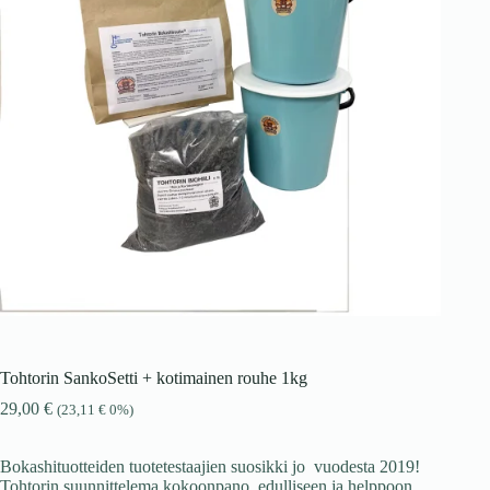
Tohtorin SankoSetti + kotimainen rouhe 1kg
29,00
€
(
23,11
€
0%)
Bokashituotteiden tuotetestaajien suosikki jo vuodesta 2019!
Tohtorin suunnittelema kokoonpano, edulliseen ja helppoon