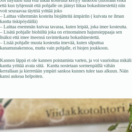
Jos näyttäisi siltä että liikaa kosteutta kertyy sankoon (huomaat ehkä
että kun tyhjennät että pohjalle on jäänyt liikaa bokashinestettä) niin
voit seuraavaa täyttöä yrittää joko
– Laittaa vähemmän kosteita biojätteitä ämpäriin ( kuivata ne ilman
kantta tiskipöydällä)
– Laittaa enemmän kuivaa tavaraa, kuten leipää, joka imee kosteutta.
– Lisätä pohjalle biohiiltä joka on erinomainen hajunsieppaaja sen
lisäksi että imee itseensä ravinteikasta bokashinestettä.
– Lisää pohjalle muuta kosteutta imevää, kuten silputtua
kanamunakennoa, mutta vain pohjalle, ei biojen joukkoon.
Kannen läppä ei ole kannen poistamista varten, ja voi vaurioitua mikäli
kantta yrittää avata siitä. Kantta nostetaan sormenpäillä vähän
kerrallaan ja kierretään ympäri sankoa kunnes tulee taas alkuun. Näin
kansi aukeaa helpoiten.