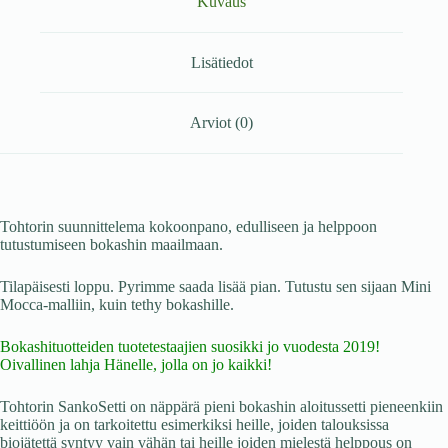
Kuvaus
Lisätiedot
Arviot (0)
Tohtorin suunnittelema kokoonpano, edulliseen ja helppoon
tutustumiseen bokashin maailmaan.
Tilapäisesti loppu. Pyrimme saada lisää pian. Tutustu sen sijaan Mini
Mocca-malliin, kuin tethy bokashille.
Bokashituotteiden tuotetestaajien suosikki jo vuodesta 2019!
Oivallinen lahja Hänelle, jolla on jo kaikki!
Tohtorin SankoSetti on näppärä pieni bokashin aloitussetti pieneenkiin
keittiöön ja on tarkoitettu esimerkiksi heille, joiden talouksissa
biojätettä syntyy vain vähän tai heille joiden mielestä helppous on