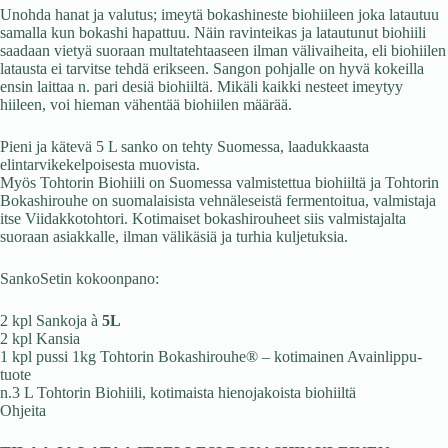
Unohda hanat ja valutus; imeytä bokashineste biohiileen joka latautuu
samalla kun bokashi hapattuu. Näin ravinteikas ja latautunut biohiili
saadaan vietyä suoraan multatehtaaseen ilman välivaiheita, eli biohiilen
latausta ei tarvitse tehdä erikseen. Sangon pohjalle on hyvä kokeilla
ensin laittaa n. pari desiä biohiiltä. Mikäli kaikki nesteet imeytyy
hiileen, voi hieman vähentää biohiilen määrää.
Pieni ja kätevä 5 L sanko on tehty Suomessa, laadukkaasta
elintarvikekelpoisesta muovista.
Myös Tohtorin Biohiili on Suomessa valmistettua biohiiltä ja Tohtorin
Bokashirouhe on suomalaisista vehnäleseistä fermentoitua, valmistaja
itse Viidakkotohtori. Kotimaiset bokashirouheet siis valmistajalta
suoraan asiakkalle, ilman välikäsiä ja turhia kuljetuksia.
SankoSetin kokoonpano:
2 kpl Sankoja à
5L
2 kpl Kansia
1 kpl pussi 1kg Tohtorin Bokashirouhe® – kotimainen Avainlippu-
tuote
n.3 L Tohtorin Biohiili, kotimaista hienojakoista biohiiltä
Ohjeita