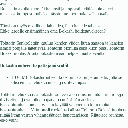
avainsana.
Bokashin avulla kierrätät helposti ja nopeasti keittiösi biojätteet
mustaksi kompostimullaksi, täysin luonnonmukaisella tavalla.
Tämä on myös oivallinen lahjaidea, ihan kenelle tahansa.
Ehkä lapselle ensimmäinen oma Bokashi hoidettavakseen?
Tohtorin SankoSettiin kuuluu kahden viiden litran sangon ja kansien
lisäksi pohjalle laitettavaa Tohtorin biohiiltä sekä kilon pussi Tohtorin
Bokashirouhe. Aloita bokashoimaan helposti näillä eväillä.
Bokashirouheen hapattajamikrobit
HUOM! Bokashirouheen koostumusta on paranneltu, jotta se
olisi entistä tehokkaampaa ja säilyvämpää.
Tohtorin tehokkaassa bokashirouheessa on runsain mitoin mikrobeja
tiivistettynä ja valmiina hapattamaan. Tämän ansiosta
boksahirouhettamme tarvitaan käyttää vähemmän kuin muita
bokashirouheita. Vain
puoli
ruokalusikallista Tohtorin Bokashirouhetta
riittää litran verran vihannesjätteen hapattamiseen. Riittoisaa rouhetta,
eikö vain!